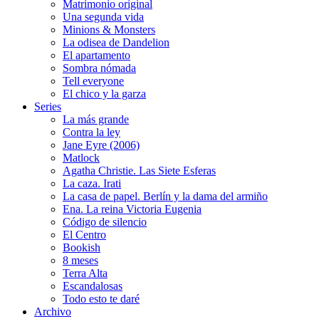
Matrimonio original
Una segunda vida
Minions & Monsters
La odisea de Dandelion
El apartamento
Sombra nómada
Tell everyone
El chico y la garza
Series
La más grande
Contra la ley
Jane Eyre (2006)
Matlock
Agatha Christie. Las Siete Esferas
La caza. Irati
La casa de papel. Berlín y la dama del armiño
Ena. La reina Victoria Eugenia
Código de silencio
El Centro
Bookish
8 meses
Terra Alta
Escandalosas
Todo esto te daré
Archivo