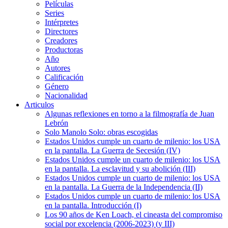
Películas
Series
Intérpretes
Directores
Creadores
Productoras
Año
Autores
Calificación
Género
Nacionalidad
Articulos
Algunas reflexiones en torno a la filmografía de Juan
Lebrón
Solo Manolo Solo: obras escogidas
Estados Unidos cumple un cuarto de milenio: los USA
en la pantalla. La Guerra de Secesión (IV)
Estados Unidos cumple un cuarto de milenio: los USA
en la pantalla. La esclavitud y su abolición (III)
Estados Unidos cumple un cuarto de milenio: los USA
en la pantalla. La Guerra de la Independencia (II)
Estados Unidos cumple un cuarto de milenio: los USA
en la pantalla. Introducción (I)
Los 90 años de Ken Loach, el cineasta del compromiso
social por excelencia (2006-2023) (y III)