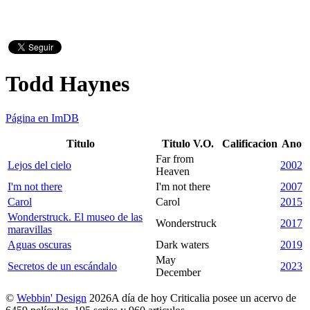
Todd Haynes
Página en ImDB
Titulo
Titulo V.O.
Calificacion
Ano
Far from
Lejos del cielo
2002
Heaven
I'm not there
I'm not there
2007
Carol
Carol
2015
Wonderstruck. El museo de las
Wonderstruck
2017
maravillas
Aguas oscuras
Dark waters
2019
May
Secretos de un escándalo
2023
December
©
Webbin' Design
2026
A día de hoy Criticalia posee un acervo de