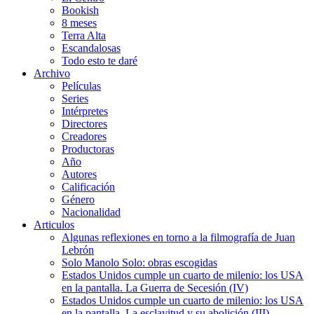
Bookish
8 meses
Terra Alta
Escandalosas
Todo esto te daré
Archivo
Películas
Series
Intérpretes
Directores
Creadores
Productoras
Año
Autores
Calificación
Género
Nacionalidad
Articulos
Algunas reflexiones en torno a la filmografía de Juan
Lebrón
Solo Manolo Solo: obras escogidas
Estados Unidos cumple un cuarto de milenio: los USA
en la pantalla. La Guerra de Secesión (IV)
Estados Unidos cumple un cuarto de milenio: los USA
en la pantalla. La esclavitud y su abolición (III)