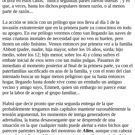
ocurrir en estos casos, “nunca segundas partes fueron buenas”; y es
que, a veces, hasta los dichos populares tienen razón, o al menos
parte de razón...
La acción se inicia con un prólogo que nos lleva al día 1 de la
invasión extraterrestre que en la primera parte ya conocimos en todo
su apogeo. En ese prólogo veremos cómo van llegando las naves de
estas criaturas mortales de necesidad que no ven ni huelen, pero
tienen un oído finísimo. Vemos entonces por primera vez a la familia
Abbott (padre, madre, hija mayor, sobre los 16 años, sorda; hijo
medio, sobre los 12; hijo menor, sobre los 4) y cómo sufren el
embate inicial de esos seres con tan malas pulgas. Pasamos de
inmediato al momento posterior al final de la primera parte, ya con el
paterfamilias sacrificado en aras de la familia, y con el resto del clan
intentado buscar un lugar menos peligroso que su hasta entonces
hogar, llegando hasta donde vive como un ermitaño un antiguo
vecino y amigo suyo, Emmett, quien sin embargo no parece estar
por la labor de acoger al grupo familiar...
Habrá que decir pronto que esta segunda entrega de la que
probablemente tengamos más capítulos mantiene razonablemente la
tensión argumental, los momentos de intriga generadores de
adrenalina, la trama desasosegante que se desprende de una
situación en la que cualquier ruido puede alertar a estos bichos que
parecen parientes lejanos del monstruo de
Alien
, aunque con cabeza