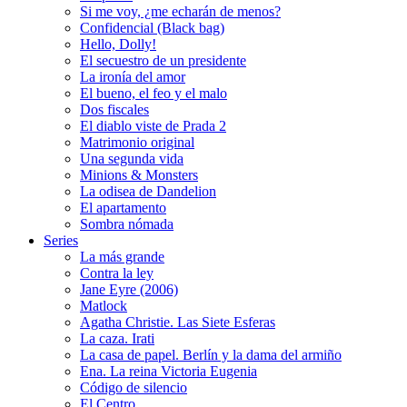
Si me voy, ¿me echarán de menos?
Confidencial (Black bag)
Hello, Dolly!
El secuestro de un presidente
La ironía del amor
El bueno, el feo y el malo
Dos fiscales
El diablo viste de Prada 2
Matrimonio original
Una segunda vida
Minions & Monsters
La odisea de Dandelion
El apartamento
Sombra nómada
Series
La más grande
Contra la ley
Jane Eyre (2006)
Matlock
Agatha Christie. Las Siete Esferas
La caza. Irati
La casa de papel. Berlín y la dama del armiño
Ena. La reina Victoria Eugenia
Código de silencio
El Centro