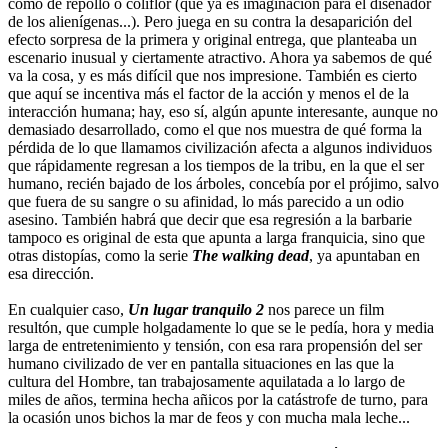
como de repollo o coliflor (que ya es imaginación para el diseñador
de los alienígenas...). Pero juega en su contra la desaparición del
efecto sorpresa de la primera y original entrega, que planteaba un
escenario inusual y ciertamente atractivo. Ahora ya sabemos de qué
va la cosa, y es más difícil que nos impresione. También es cierto
que aquí se incentiva más el factor de la acción y menos el de la
interacción humana; hay, eso sí, algún apunte interesante, aunque no
demasiado desarrollado, como el que nos muestra de qué forma la
pérdida de lo que llamamos civilización afecta a algunos individuos
que rápidamente regresan a los tiempos de la tribu, en la que el ser
humano, recién bajado de los árboles, concebía por el prójimo, salvo
que fuera de su sangre o su afinidad, lo más parecido a un odio
asesino. También habrá que decir que esa regresión a la barbarie
tampoco es original de esta que apunta a larga franquicia, sino que
otras distopías, como la serie
The walking dead
, ya apuntaban en
esa dirección.
En cualquier caso,
Un lugar tranquilo 2
nos parece un film
resultón, que cumple holgadamente lo que se le pedía, hora y media
larga de entretenimiento y tensión, con esa rara propensión del ser
humano civilizado de ver en pantalla situaciones en las que la
cultura del Hombre, tan trabajosamente aquilatada a lo largo de
miles de años, termina hecha añicos por la catástrofe de turno, para
la ocasión unos bichos la mar de feos y con mucha mala leche...