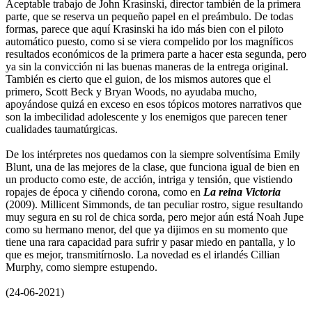
Aceptable trabajo de John Krasinski, director también de la primera
parte, que se reserva un pequeño papel en el preámbulo. De todas
formas, parece que aquí Krasinski ha ido más bien con el piloto
automático puesto, como si se viera compelido por los magníficos
resultados económicos de la primera parte a hacer esta segunda, pero
ya sin la convicción ni las buenas maneras de la entrega original.
También es cierto que el guion, de los mismos autores que el
primero, Scott Beck y Bryan Woods, no ayudaba mucho,
apoyándose quizá en exceso en esos tópicos motores narrativos que
son la imbecilidad adolescente y los enemigos que parecen tener
cualidades taumatúrgicas.
De los intérpretes nos quedamos con la siempre solventísima Emily
Blunt, una de las mejores de la clase, que funciona igual de bien en
un producto como este, de acción, intriga y tensión, que vistiendo
ropajes de época y ciñendo corona, como en
La reina Victoria
(2009). Millicent Simmonds, de tan peculiar rostro, sigue resultando
muy segura en su rol de chica sorda, pero mejor aún está Noah Jupe
como su hermano menor, del que ya dijimos en su momento que
tiene una rara capacidad para sufrir y pasar miedo en pantalla, y lo
que es mejor, transmitírnoslo. La novedad es el irlandés Cillian
Murphy, como siempre estupendo.
(24-06-2021)