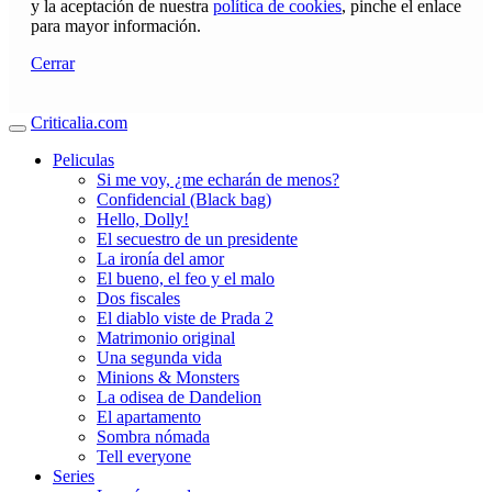
y la aceptación de nuestra
política de cookies
, pinche el enlace
para mayor información.
Cerrar
Criticalia.com
Peliculas
Si me voy, ¿me echarán de menos?
Confidencial (Black bag)
Hello, Dolly!
El secuestro de un presidente
La ironía del amor
El bueno, el feo y el malo
Dos fiscales
El diablo viste de Prada 2
Matrimonio original
Una segunda vida
Minions & Monsters
La odisea de Dandelion
El apartamento
Sombra nómada
Tell everyone
Series