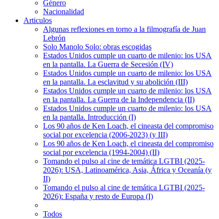
Género
Nacionalidad
Articulos
Algunas reflexiones en torno a la filmografía de Juan
Lebrón
Solo Manolo Solo: obras escogidas
Estados Unidos cumple un cuarto de milenio: los USA
en la pantalla. La Guerra de Secesión (IV)
Estados Unidos cumple un cuarto de milenio: los USA
en la pantalla. La esclavitud y su abolición (III)
Estados Unidos cumple un cuarto de milenio: los USA
en la pantalla. La Guerra de la Independencia (II)
Estados Unidos cumple un cuarto de milenio: los USA
en la pantalla. Introducción (I)
Los 90 años de Ken Loach, el cineasta del compromiso
social por excelencia (2006-2023) (y III)
Los 90 años de Ken Loach, el cineasta del compromiso
social por excelencia (1994-2004) (II)
Tomando el pulso al cine de temática LGTBI (2025-
2026): USA, Latinoamérica, Asia, África y Oceanía (y
II)
Tomando el pulso al cine de temática LGTBI (2025-
2026): España y resto de Europa (I)
Todos