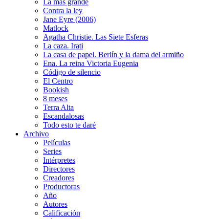
La más grande
Contra la ley
Jane Eyre (2006)
Matlock
Agatha Christie. Las Siete Esferas
La caza. Irati
La casa de papel. Berlín y la dama del armiño
Ena. La reina Victoria Eugenia
Código de silencio
El Centro
Bookish
8 meses
Terra Alta
Escandalosas
Todo esto te daré
Archivo
Películas
Series
Intérpretes
Directores
Creadores
Productoras
Año
Autores
Calificación