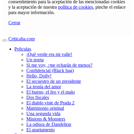
consentimiento para la aceptación de las mencionadas cookies
y la aceptación de nuestra
política de cookies
, pinche el enlace
para mayor información.
Cerrar
Criticalia.com
Peliculas
¡Qué verde era mi valle!
Un poeta
Si me voy, ¿me echarán de menos?
Confidencial (Black bag)
Hello, Dolly!
El secuestro de un presidente
La ironía del amor
El bueno, el feo y el malo
Dos fiscales
El diablo viste de Prada 2
Matrimonio original
Una segunda vida
Minions & Monsters
La odisea de Dandelion
El apartamento