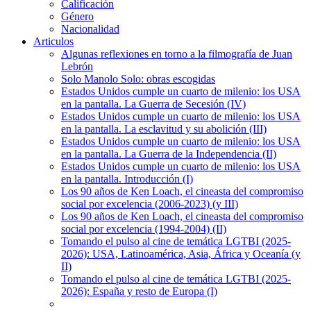
Calificación
Género
Nacionalidad
Articulos
Algunas reflexiones en torno a la filmografía de Juan
Lebrón
Solo Manolo Solo: obras escogidas
Estados Unidos cumple un cuarto de milenio: los USA
en la pantalla. La Guerra de Secesión (IV)
Estados Unidos cumple un cuarto de milenio: los USA
en la pantalla. La esclavitud y su abolición (III)
Estados Unidos cumple un cuarto de milenio: los USA
en la pantalla. La Guerra de la Independencia (II)
Estados Unidos cumple un cuarto de milenio: los USA
en la pantalla. Introducción (I)
Los 90 años de Ken Loach, el cineasta del compromiso
social por excelencia (2006-2023) (y III)
Los 90 años de Ken Loach, el cineasta del compromiso
social por excelencia (1994-2004) (II)
Tomando el pulso al cine de temática LGTBI (2025-
2026): USA, Latinoamérica, Asia, África y Oceanía (y
II)
Tomando el pulso al cine de temática LGTBI (2025-
2026): España y resto de Europa (I)