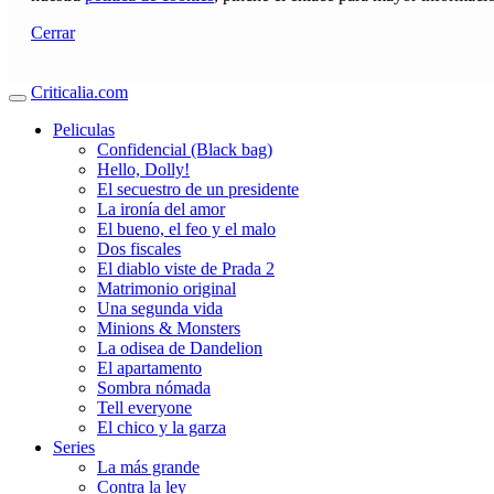
Cerrar
Criticalia.com
Peliculas
Confidencial (Black bag)
Hello, Dolly!
El secuestro de un presidente
La ironía del amor
El bueno, el feo y el malo
Dos fiscales
El diablo viste de Prada 2
Matrimonio original
Una segunda vida
Minions & Monsters
La odisea de Dandelion
El apartamento
Sombra nómada
Tell everyone
El chico y la garza
Series
La más grande
Contra la ley