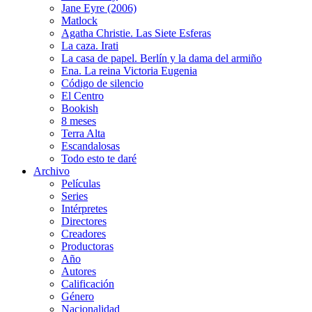
Jane Eyre (2006)
Matlock
Agatha Christie. Las Siete Esferas
La caza. Irati
La casa de papel. Berlín y la dama del armiño
Ena. La reina Victoria Eugenia
Código de silencio
El Centro
Bookish
8 meses
Terra Alta
Escandalosas
Todo esto te daré
Archivo
Películas
Series
Intérpretes
Directores
Creadores
Productoras
Año
Autores
Calificación
Género
Nacionalidad