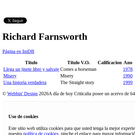
Richard Farnsworth
Página en ImDB
Titulo
Titulo V.O.
Calificacion
Ano
Llega un jinete libre y salvaje
Comes a horseman
1978
Misery
Misery
1990
Una historia verdadera
The Straight story
1999
©
Webbin' Design
2026
A día de hoy Criticalia posee un acervo de 64
Uso de cookies
Este sitio web utiliza cookies para que usted tenga la mejor exper
nuestra
política de cookies
, pinche el enlace para mayor informaci