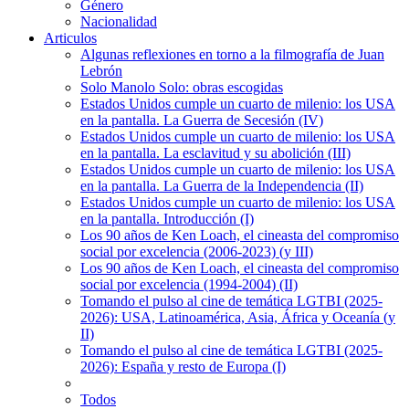
Género
Nacionalidad
Articulos
Algunas reflexiones en torno a la filmografía de Juan
Lebrón
Solo Manolo Solo: obras escogidas
Estados Unidos cumple un cuarto de milenio: los USA
en la pantalla. La Guerra de Secesión (IV)
Estados Unidos cumple un cuarto de milenio: los USA
en la pantalla. La esclavitud y su abolición (III)
Estados Unidos cumple un cuarto de milenio: los USA
en la pantalla. La Guerra de la Independencia (II)
Estados Unidos cumple un cuarto de milenio: los USA
en la pantalla. Introducción (I)
Los 90 años de Ken Loach, el cineasta del compromiso
social por excelencia (2006-2023) (y III)
Los 90 años de Ken Loach, el cineasta del compromiso
social por excelencia (1994-2004) (II)
Tomando el pulso al cine de temática LGTBI (2025-
2026): USA, Latinoamérica, Asia, África y Oceanía (y
II)
Tomando el pulso al cine de temática LGTBI (2025-
2026): España y resto de Europa (I)
Todos