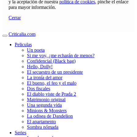
y la aceptación de nuestra
política de cookies
, pinche el enlace
para mayor información.
Cerrar
Criticalia.com
Peliculas
Un poeta
Si me voy, ¿me echarán de menos?
Confidencial (Black bag)
Hello, Dolly!
El secuestro de un presidente
La ironía del amor
El bueno, el feo y el malo
Dos fiscales
El diablo viste de Prada 2
Matrimonio original
Una segunda vida
Minions & Monsters
La odisea de Dandelion
El apartamento
Sombra nómada
Series