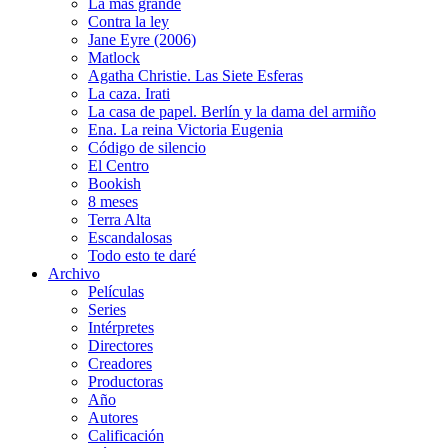
La más grande
Contra la ley
Jane Eyre (2006)
Matlock
Agatha Christie. Las Siete Esferas
La caza. Irati
La casa de papel. Berlín y la dama del armiño
Ena. La reina Victoria Eugenia
Código de silencio
El Centro
Bookish
8 meses
Terra Alta
Escandalosas
Todo esto te daré
Archivo
Películas
Series
Intérpretes
Directores
Creadores
Productoras
Año
Autores
Calificación