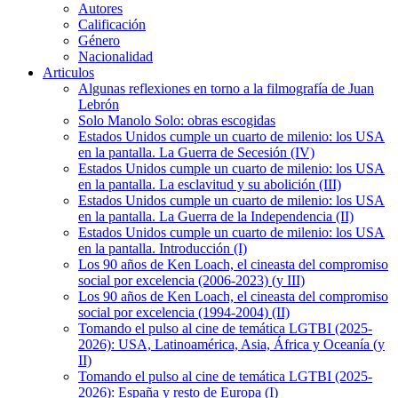
Autores
Calificación
Género
Nacionalidad
Articulos
Algunas reflexiones en torno a la filmografía de Juan
Lebrón
Solo Manolo Solo: obras escogidas
Estados Unidos cumple un cuarto de milenio: los USA
en la pantalla. La Guerra de Secesión (IV)
Estados Unidos cumple un cuarto de milenio: los USA
en la pantalla. La esclavitud y su abolición (III)
Estados Unidos cumple un cuarto de milenio: los USA
en la pantalla. La Guerra de la Independencia (II)
Estados Unidos cumple un cuarto de milenio: los USA
en la pantalla. Introducción (I)
Los 90 años de Ken Loach, el cineasta del compromiso
social por excelencia (2006-2023) (y III)
Los 90 años de Ken Loach, el cineasta del compromiso
social por excelencia (1994-2004) (II)
Tomando el pulso al cine de temática LGTBI (2025-
2026): USA, Latinoamérica, Asia, África y Oceanía (y
II)
Tomando el pulso al cine de temática LGTBI (2025-
2026): España y resto de Europa (I)