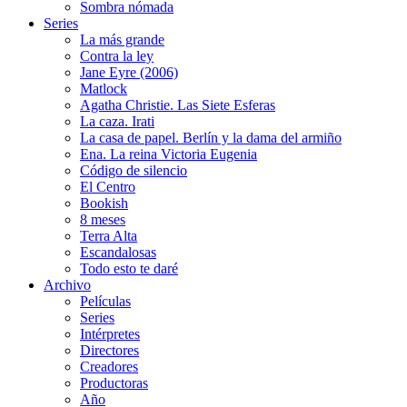
Sombra nómada
Series
La más grande
Contra la ley
Jane Eyre (2006)
Matlock
Agatha Christie. Las Siete Esferas
La caza. Irati
La casa de papel. Berlín y la dama del armiño
Ena. La reina Victoria Eugenia
Código de silencio
El Centro
Bookish
8 meses
Terra Alta
Escandalosas
Todo esto te daré
Archivo
Películas
Series
Intérpretes
Directores
Creadores
Productoras
Año