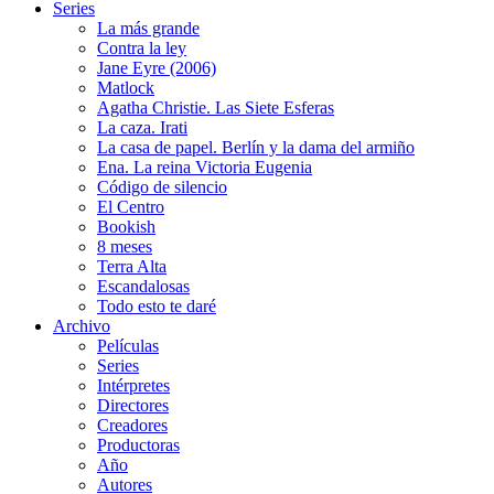
Series
La más grande
Contra la ley
Jane Eyre (2006)
Matlock
Agatha Christie. Las Siete Esferas
La caza. Irati
La casa de papel. Berlín y la dama del armiño
Ena. La reina Victoria Eugenia
Código de silencio
El Centro
Bookish
8 meses
Terra Alta
Escandalosas
Todo esto te daré
Archivo
Películas
Series
Intérpretes
Directores
Creadores
Productoras
Año
Autores