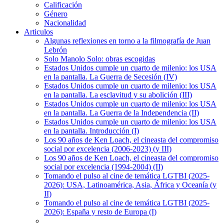
Calificación
Género
Nacionalidad
Articulos
Algunas reflexiones en torno a la filmografía de Juan
Lebrón
Solo Manolo Solo: obras escogidas
Estados Unidos cumple un cuarto de milenio: los USA
en la pantalla. La Guerra de Secesión (IV)
Estados Unidos cumple un cuarto de milenio: los USA
en la pantalla. La esclavitud y su abolición (III)
Estados Unidos cumple un cuarto de milenio: los USA
en la pantalla. La Guerra de la Independencia (II)
Estados Unidos cumple un cuarto de milenio: los USA
en la pantalla. Introducción (I)
Los 90 años de Ken Loach, el cineasta del compromiso
social por excelencia (2006-2023) (y III)
Los 90 años de Ken Loach, el cineasta del compromiso
social por excelencia (1994-2004) (II)
Tomando el pulso al cine de temática LGTBI (2025-
2026): USA, Latinoamérica, Asia, África y Oceanía (y
II)
Tomando el pulso al cine de temática LGTBI (2025-
2026): España y resto de Europa (I)