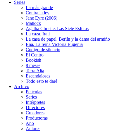
Series
La más grande
Contra la ley
Jane Eyre (2006)
Matlock
Agatha Christie. Las Siete Esferas
La caza. Irati
La casa de papel. Berlín y la dama del armiño
Ena. La reina Victoria Eugenia
Código de silencio
El Centro
Bookish
8 meses
Terra Alta
Escandalosas
Todo esto te daré
Archivo
Películas
Series
Intérpretes
Directores
Creadores
Productoras
Año
Autores