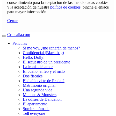
consentimiento para la aceptación de las mencionadas cookies
y la aceptación de nuestra
política de cookies
, pinche el enlace
para mayor información.
Cerrar
Criticalia.com
Peliculas
Si me voy, ¿me echarán de menos?
Confidencial (Black bag)
Hello, Dolly!
El secuestro de un presidente
La ironía del amor
El bueno, el feo y el malo
Dos fiscales
El diablo viste de Prada 2
Matrimonio original
Una segunda vida
Minions & Monsters
La odisea de Dandelion
El apartamento
Sombra nómada
Tell everyone