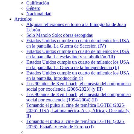
Calificación
Género
Nacionalidad
Articulos
Algunas reflexiones en torno a la filmografía de Juan
Lebrón
Solo Manolo Solo: obras escogidas
Estados Unidos cumple un cuarto de milenio: los USA
en la pantalla. La Guerra de Secesión (IV)
Estados Unidos cumple un cuarto de milenio: los USA
en la pantalla. La esclavitud y su abolición (III)
Estados Unidos cumple un cuarto de milenio: los USA
en la pantalla. La Guerra de la Independencia (II)
Estados Unidos cumple un cuarto de milenio: los USA
en la pantalla. Introducción (I)
Los 90 años de Ken Loach, el cineasta del compromiso
social por excelencia (2006-2023) (y III)
Los 90 años de Ken Loach, el cineasta del compromiso
social por excelencia (1994-2004) (II)
Tomando el pulso al cine de temática LGTBI (2025-
2026): USA, Latinoamérica, Asia, África y Oceanía (y
II)
Tomando el pulso al cine de temática LGTBI (2025-
2026): España y resto de Europa (I)