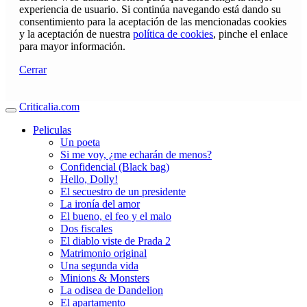
experiencia de usuario. Si continúa navegando está dando su
consentimiento para la aceptación de las mencionadas cookies
y la aceptación de nuestra
política de cookies
, pinche el enlace
para mayor información.
Cerrar
Criticalia.com
Peliculas
Un poeta
Si me voy, ¿me echarán de menos?
Confidencial (Black bag)
Hello, Dolly!
El secuestro de un presidente
La ironía del amor
El bueno, el feo y el malo
Dos fiscales
El diablo viste de Prada 2
Matrimonio original
Una segunda vida
Minions & Monsters
La odisea de Dandelion
El apartamento