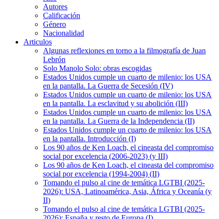
Autores
Calificación
Género
Nacionalidad
Articulos
Algunas reflexiones en torno a la filmografía de Juan
Lebrón
Solo Manolo Solo: obras escogidas
Estados Unidos cumple un cuarto de milenio: los USA
en la pantalla. La Guerra de Secesión (IV)
Estados Unidos cumple un cuarto de milenio: los USA
en la pantalla. La esclavitud y su abolición (III)
Estados Unidos cumple un cuarto de milenio: los USA
en la pantalla. La Guerra de la Independencia (II)
Estados Unidos cumple un cuarto de milenio: los USA
en la pantalla. Introducción (I)
Los 90 años de Ken Loach, el cineasta del compromiso
social por excelencia (2006-2023) (y III)
Los 90 años de Ken Loach, el cineasta del compromiso
social por excelencia (1994-2004) (II)
Tomando el pulso al cine de temática LGTBI (2025-
2026): USA, Latinoamérica, Asia, África y Oceanía (y
II)
Tomando el pulso al cine de temática LGTBI (2025-
2026): España y resto de Europa (I)