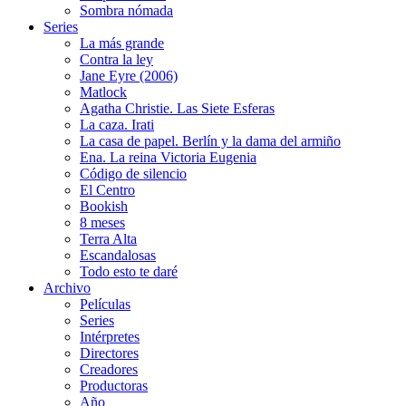
Sombra nómada
Series
La más grande
Contra la ley
Jane Eyre (2006)
Matlock
Agatha Christie. Las Siete Esferas
La caza. Irati
La casa de papel. Berlín y la dama del armiño
Ena. La reina Victoria Eugenia
Código de silencio
El Centro
Bookish
8 meses
Terra Alta
Escandalosas
Todo esto te daré
Archivo
Películas
Series
Intérpretes
Directores
Creadores
Productoras
Año