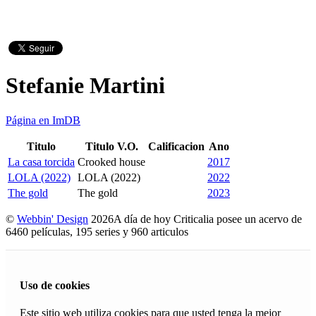
Stefanie Martini
Página en ImDB
Titulo
Titulo V.O.
Calificacion
Ano
La casa torcida
Crooked house
2017
LOLA (2022)
LOLA (2022)
2022
The gold
The gold
2023
©
Webbin' Design
2026
A día de hoy Criticalia posee un acervo de
6460 películas, 195 series y 960 articulos
Uso de cookies
Este sitio web utiliza cookies para que usted tenga la mejor