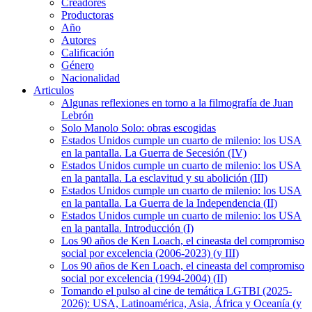
Creadores
Productoras
Año
Autores
Calificación
Género
Nacionalidad
Articulos
Algunas reflexiones en torno a la filmografía de Juan
Lebrón
Solo Manolo Solo: obras escogidas
Estados Unidos cumple un cuarto de milenio: los USA
en la pantalla. La Guerra de Secesión (IV)
Estados Unidos cumple un cuarto de milenio: los USA
en la pantalla. La esclavitud y su abolición (III)
Estados Unidos cumple un cuarto de milenio: los USA
en la pantalla. La Guerra de la Independencia (II)
Estados Unidos cumple un cuarto de milenio: los USA
en la pantalla. Introducción (I)
Los 90 años de Ken Loach, el cineasta del compromiso
social por excelencia (2006-2023) (y III)
Los 90 años de Ken Loach, el cineasta del compromiso
social por excelencia (1994-2004) (II)
Tomando el pulso al cine de temática LGTBI (2025-
2026): USA, Latinoamérica, Asia, África y Oceanía (y