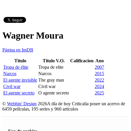
Wagner Moura
Página en ImDB
Titulo
Titulo V.O.
Calificacion
Ano
Tropa de élite
Tropa de elite
2007
Narcos
Narcos
2015
El agente invisible
The gray man
2022
Civil war
Civil war
2024
El agente secreto
O agente secreto
2025
©
Webbin' Design
2026
A día de hoy Criticalia posee un acervo de
6459 películas, 195 series y 960 articulos