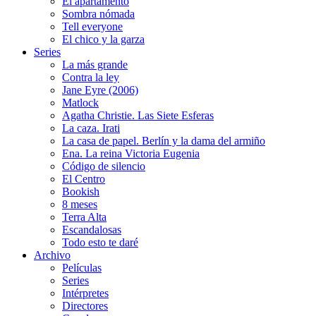
El apartamento
Sombra nómada
Tell everyone
El chico y la garza
Series
La más grande
Contra la ley
Jane Eyre (2006)
Matlock
Agatha Christie. Las Siete Esferas
La caza. Irati
La casa de papel. Berlín y la dama del armiño
Ena. La reina Victoria Eugenia
Código de silencio
El Centro
Bookish
8 meses
Terra Alta
Escandalosas
Todo esto te daré
Archivo
Películas
Series
Intérpretes
Directores