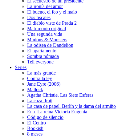
El secuestro de un presidente
La ironía del amor
El bueno, el feo y el malo
Dos fiscales
El diablo viste de Prada 2
Matrimonio original
Una segunda vida
Minions & Monsters
La odisea de Dandelion
El apartamento
Sombra nómada
Tell everyone
Series
La más grande
Contra la ley
Jane Eyre (2006)
Matlock
Agatha Christie. Las Siete Esferas
La caza. Irati
La casa de papel. Berlín y la dama del armiño
Ena. La reina Victoria Eugenia
Código de silencio
El Centro
Bookish
8 meses