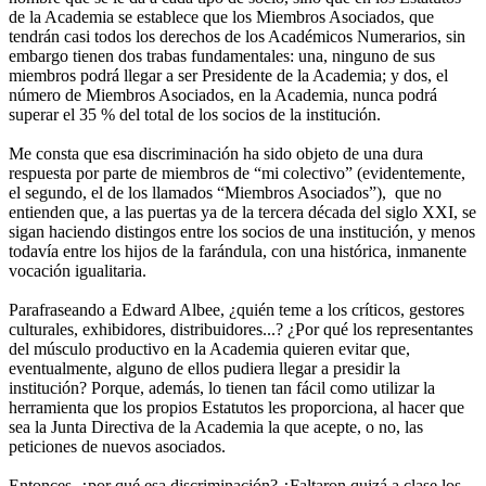
de la Academia se establece que los Miembros Asociados, que
tendrán casi todos los derechos de los Académicos Numerarios, sin
embargo tienen dos trabas fundamentales: una, ninguno de sus
miembros podrá llegar a ser Presidente de la Academia; y dos, el
número de Miembros Asociados, en la Academia, nunca podrá
superar el 35 % del total de los socios de la institución.
Me consta que esa discriminación ha sido objeto de una dura
respuesta por parte de miembros de “mi colectivo” (evidentemente,
el segundo, el de los llamados “Miembros Asociados”), que no
entienden que, a las puertas ya de la tercera década del siglo XXI, se
sigan haciendo distingos entre los socios de una institución, y menos
todavía entre los hijos de la farándula, con una histórica, inmanente
vocación igualitaria.
Parafraseando a Edward Albee, ¿quién teme a los críticos, gestores
culturales, exhibidores, distribuidores...? ¿Por qué los representantes
del músculo productivo en la Academia quieren evitar que,
eventualmente, alguno de ellos pudiera llegar a presidir la
institución? Porque, además, lo tienen tan fácil como utilizar la
herramienta que los propios Estatutos les proporciona, al hacer que
sea la Junta Directiva de la Academia la que acepte, o no, las
peticiones de nuevos asociados.
Entonces, ¿por qué esa discriminación? ¿Faltaron quizá a clase los