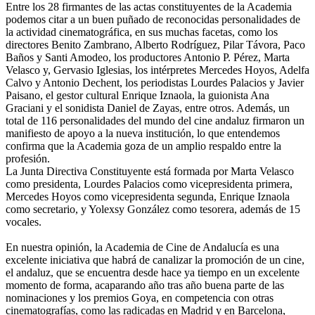
Entre los 28 firmantes de las actas constituyentes de la Academia
podemos citar a un buen puñado de reconocidas personalidades de
la actividad cinematográfica, en sus muchas facetas, como los
directores Benito Zambrano, Alberto Rodríguez, Pilar Távora, Paco
Baños y Santi Amodeo, los productores Antonio P. Pérez, Marta
Velasco y, Gervasio Iglesias, los intérpretes Mercedes Hoyos, Adelfa
Calvo y Antonio Dechent, los periodistas Lourdes Palacios y Javier
Paisano, el gestor cultural Enrique Iznaola, la guionista Ana
Graciani y el sonidista Daniel de Zayas, entre otros. Además, un
total de 116 personalidades del mundo del cine andaluz firmaron un
manifiesto de apoyo a la nueva institución, lo que entendemos
confirma que la Academia goza de un amplio respaldo entre la
profesión.
La Junta Directiva Constituyente está formada por Marta Velasco
como presidenta, Lourdes Palacios como vicepresidenta primera,
Mercedes Hoyos como vicepresidenta segunda, Enrique Iznaola
como secretario, y Yolexsy González como tesorera, además de 15
vocales.
En nuestra opinión, la Academia de Cine de Andalucía es una
excelente iniciativa que habrá de canalizar la promoción de un cine,
el andaluz, que se encuentra desde hace ya tiempo en un excelente
momento de forma, acaparando año tras año buena parte de las
nominaciones y los premios Goya, en competencia con otras
cinematografías, como las radicadas en Madrid y en Barcelona,