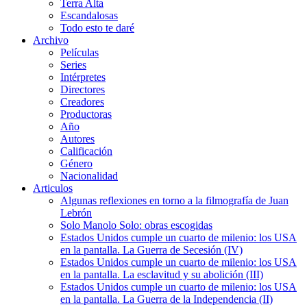
Terra Alta
Escandalosas
Todo esto te daré
Archivo
Películas
Series
Intérpretes
Directores
Creadores
Productoras
Año
Autores
Calificación
Género
Nacionalidad
Articulos
Algunas reflexiones en torno a la filmografía de Juan
Lebrón
Solo Manolo Solo: obras escogidas
Estados Unidos cumple un cuarto de milenio: los USA
en la pantalla. La Guerra de Secesión (IV)
Estados Unidos cumple un cuarto de milenio: los USA
en la pantalla. La esclavitud y su abolición (III)
Estados Unidos cumple un cuarto de milenio: los USA
en la pantalla. La Guerra de la Independencia (II)