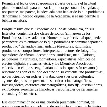
Permitirá el lector que aparquemos a partir de ahora el habitual
plural de modestia para utilizar la primera persona del singular, que
nos parece, me parece, la adecuada para hablar de lo que podríamos
denominar el pecado original de la Academia, si se me permite la
bíblica metáfora.
Porque resulta que la Academia de Cine de Andalucía, en sus
Estatutos, contempla dos clases de socios (al margen de los
Fundadores), los Académicos Numerarios, colectivo al que pueden
pertenecer los miembros de lo que podríamos denominar “apartado
productivo” del audiovisual andaluz (directores, guionistas,
productores, compositores, intérpretes, directores de fotografía,
operadores de cámara, decoradores, sonidistas, maquilladores,
peluqueros, figurinistas, montadores, especialistas, técnicos de
efectos digitales y visuales, etc.), y los Miembros Asociados,
colectivo en el que se englobarían todos los que están (estamos)
relacionados con el mundo del cine en su vertiente “no productiva”,
no participando en rodajes y grabaciones (gestores culturales,
agentes de prensa, representantes, críticos cinematográficos,
investigadores, escritores cinematográficos, foto fija, distribuidores,
exhibidores, gerentes de filmotecas, responsables de certámenes
cinematográficos, etc.).
Esa discriminación no es una cuestión puramente nominal, del
nombre que se le da a cada tipo de socio, sino que en los Estatutos