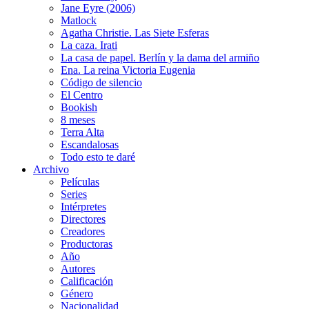
Jane Eyre (2006)
Matlock
Agatha Christie. Las Siete Esferas
La caza. Irati
La casa de papel. Berlín y la dama del armiño
Ena. La reina Victoria Eugenia
Código de silencio
El Centro
Bookish
8 meses
Terra Alta
Escandalosas
Todo esto te daré
Archivo
Películas
Series
Intérpretes
Directores
Creadores
Productoras
Año
Autores
Calificación
Género
Nacionalidad