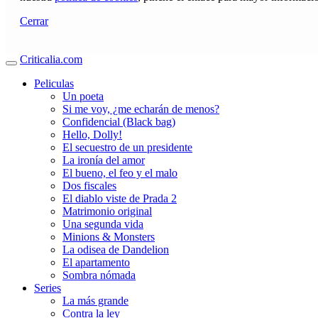
Cerrar
Criticalia.com
Peliculas
Un poeta
Si me voy, ¿me echarán de menos?
Confidencial (Black bag)
Hello, Dolly!
El secuestro de un presidente
La ironía del amor
El bueno, el feo y el malo
Dos fiscales
El diablo viste de Prada 2
Matrimonio original
Una segunda vida
Minions & Monsters
La odisea de Dandelion
El apartamento
Sombra nómada
Series
La más grande
Contra la ley