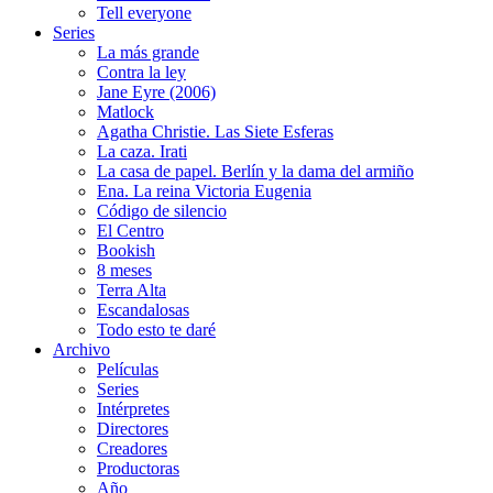
Tell everyone
Series
La más grande
Contra la ley
Jane Eyre (2006)
Matlock
Agatha Christie. Las Siete Esferas
La caza. Irati
La casa de papel. Berlín y la dama del armiño
Ena. La reina Victoria Eugenia
Código de silencio
El Centro
Bookish
8 meses
Terra Alta
Escandalosas
Todo esto te daré
Archivo
Películas
Series
Intérpretes
Directores
Creadores
Productoras
Año