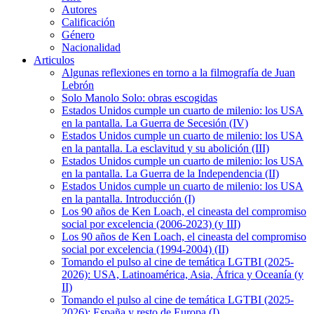
Autores
Calificación
Género
Nacionalidad
Articulos
Algunas reflexiones en torno a la filmografía de Juan
Lebrón
Solo Manolo Solo: obras escogidas
Estados Unidos cumple un cuarto de milenio: los USA
en la pantalla. La Guerra de Secesión (IV)
Estados Unidos cumple un cuarto de milenio: los USA
en la pantalla. La esclavitud y su abolición (III)
Estados Unidos cumple un cuarto de milenio: los USA
en la pantalla. La Guerra de la Independencia (II)
Estados Unidos cumple un cuarto de milenio: los USA
en la pantalla. Introducción (I)
Los 90 años de Ken Loach, el cineasta del compromiso
social por excelencia (2006-2023) (y III)
Los 90 años de Ken Loach, el cineasta del compromiso
social por excelencia (1994-2004) (II)
Tomando el pulso al cine de temática LGTBI (2025-
2026): USA, Latinoamérica, Asia, África y Oceanía (y
II)
Tomando el pulso al cine de temática LGTBI (2025-
2026): España y resto de Europa (I)