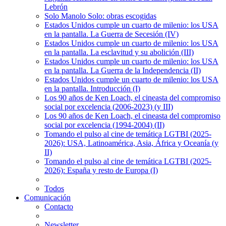
Lebrón
Solo Manolo Solo: obras escogidas
Estados Unidos cumple un cuarto de milenio: los USA
en la pantalla. La Guerra de Secesión (IV)
Estados Unidos cumple un cuarto de milenio: los USA
en la pantalla. La esclavitud y su abolición (III)
Estados Unidos cumple un cuarto de milenio: los USA
en la pantalla. La Guerra de la Independencia (II)
Estados Unidos cumple un cuarto de milenio: los USA
en la pantalla. Introducción (I)
Los 90 años de Ken Loach, el cineasta del compromiso
social por excelencia (2006-2023) (y III)
Los 90 años de Ken Loach, el cineasta del compromiso
social por excelencia (1994-2004) (II)
Tomando el pulso al cine de temática LGTBI (2025-
2026): USA, Latinoamérica, Asia, África y Oceanía (y
II)
Tomando el pulso al cine de temática LGTBI (2025-
2026): España y resto de Europa (I)
Todos
Comunicación
Contacto
Newsletter