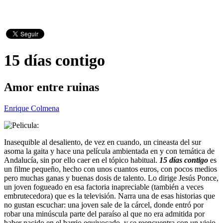
15 días contigo
Amor entre ruinas
Enrique Colmena
Inasequible al desaliento, de vez en cuando, un cineasta del sur
asoma la gaita y hace una película ambientada en y con temática de
Andalucía, sin por ello caer en el tópico habitual.
15 días contigo
es
un filme pequeño, hecho con unos cuantos euros, con pocos medios
pero muchas ganas y buenas dosis de talento. Lo dirige Jesús Ponce,
un joven fogueado en esa factoria inapreciable (también a veces
embrutecedora) que es la televisión. Narra una de esas historias que
no gustan escuchar: una joven sale de la cárcel, donde entró por
robar una minúscula parte del paraíso al que no era admitida por
haber nacido en el barrio equivocado, y se reencuentra con un viejo