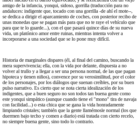
amigo de la infancia, yonqui, sidoso, gorrilla (traducción para no
andaluces: indigente que, tocado con una gorrilla -de ahí el mote--,
se dedica a dirigir el aparcamiento de coches, con posterior recibo de
unas monedas que se pagan más para que no te raye el vehículo que
para que te lo guarde...), con el que pasará quince días de su nueva
vida, un platónico amor entre ruinas, mientras intenta volver a
incorporarse a una sociedad que se lo pone muy difícil.
Historia de marginales dispares (él, al final del camino, buscando la
mera supervivencia; ella, con la vida por delante, dispuesta a no
volver al trullo y a llegar a ser una persona normal, de las que pagan
hipoteca y tienen niños), convence por su verosimilitud, por el color
de los personajes, por los diálogos que suenan creíbles, por su buen
pulso narrativo. Es cierto que se nota cierta idealización de los
indigentes, que a buen seguro no son todos tan buena gente como
este yonqui simpático (aunque cuando tiene el "mono" tira de navaja
con facilidad...) o esta chica que se gana la vida honradamente
limpiando cristales; también que la gente llamémosle normal (los que
duermen bajo techo y comen a diario) está tratada con cierto recelo,
no siempre buena gente, sino todo lo contrario.