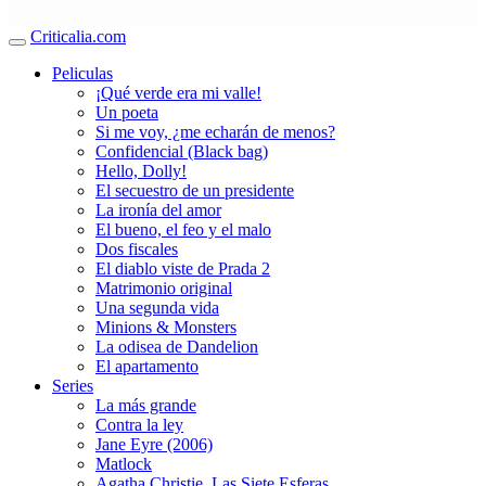
Criticalia.com
Peliculas
¡Qué verde era mi valle!
Un poeta
Si me voy, ¿me echarán de menos?
Confidencial (Black bag)
Hello, Dolly!
El secuestro de un presidente
La ironía del amor
El bueno, el feo y el malo
Dos fiscales
El diablo viste de Prada 2
Matrimonio original
Una segunda vida
Minions & Monsters
La odisea de Dandelion
El apartamento
Series
La más grande
Contra la ley
Jane Eyre (2006)
Matlock
Agatha Christie. Las Siete Esferas