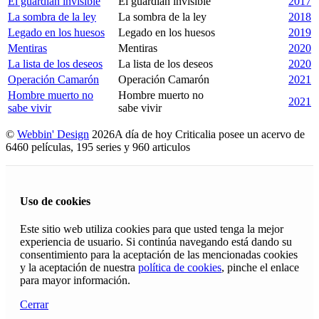
El guardián invisible
El guardián invisible
2017
La sombra de la ley
La sombra de la ley
2018
Legado en los huesos
Legado en los huesos
2019
Mentiras
Mentiras
2020
La lista de los deseos
La lista de los deseos
2020
Operación Camarón
Operación Camarón
2021
Hombre muerto no
Hombre muerto no
2021
sabe vivir
sabe vivir
©
Webbin' Design
2026
A día de hoy Criticalia posee un acervo de
6460 películas, 195 series y 960 articulos
Uso de cookies
Este sitio web utiliza cookies para que usted tenga la mejor
experiencia de usuario. Si continúa navegando está dando su
consentimiento para la aceptación de las mencionadas cookies
y la aceptación de nuestra
política de cookies
, pinche el enlace
para mayor información.
Cerrar