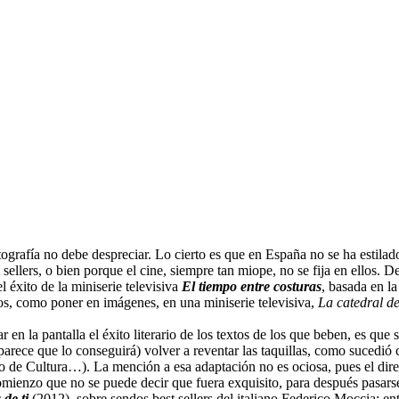
atografía no debe despreciar. Lo cierto es que en España no se ha estila
ellers, o bien porque el cine, siempre tan miope, no se fija en ellos.
el éxito de la miniserie televisiva
El tiempo entre costuras
, basada en l
os, como poner en imágenes, en una miniserie televisiva,
La catedral d
 en la pantalla el éxito literario de los textos de los que beben, es q
 parece que lo conseguirá) volver a reventar las taquillas, como sucedi
io de Cultura…). La mención a esa adaptación no es ociosa, pues el d
mienzo que no se puede decir que fuera exquisito, para después pasars
de ti
(2012), sobre sendos best sellers del italiano Federico Moccia; ent