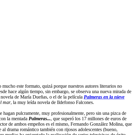
do mucho este formato, quizá porque nuestros autores literarios no
 Desde hace algún tiempo, sin embargo, se observa una nueva mirada de
a novela de María Dueñas, o el de la película
Palmeras en la nieve
el mar
, la muy leída novela de Ildefonso Falcones.
ue se hagan pulcramente, muy profesionalmente, pero sin una pizca de
ó con la mentada
Palmeras...
, que superó los 17 millones de euros de
irector de ambos empeños es el mismo, Fernando González Molina, que
e al drama romántico también con rijosos adolescentes (bueno,
re medias ha enjaretado la realización de series televisivas de éxito