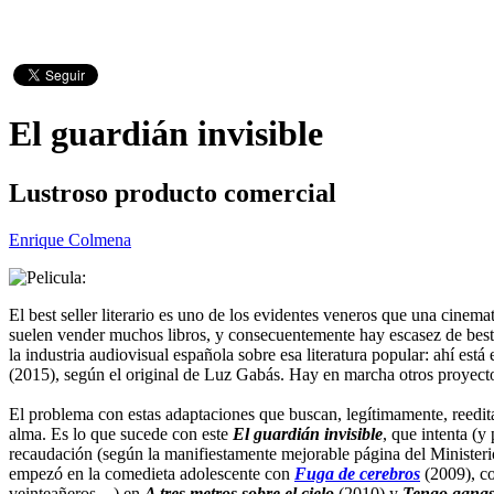
El guardián invisible
Lustroso producto comercial
Enrique Colmena
El best seller literario es uno de los evidentes veneros que una cinem
suelen vender muchos libros, y consecuentemente hay escasez de best s
la industria audiovisual española sobre esa literatura popular: ahí está 
(2015), según el original de Luz Gabás. Hay en marcha otros proyect
El problema con estas adaptaciones que buscan, legítimamente, reeditar
alma. Es lo que sucede con este
El guardián invisible
, que intenta (y
recaudación (según la manifiestamente mejorable página del Minister
empezó en la comedieta adolescente con
Fuga de cerebros
(2009), co
veinteañeros…) en
A tres metros sobre el cielo
(2010) y
Tengo ganas 