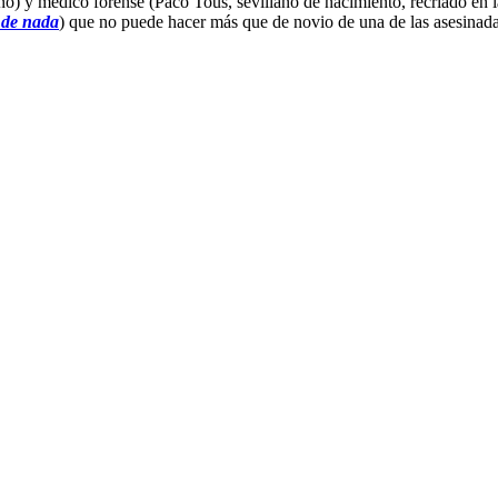
no) y médico forense (Paco Tous, sevillano de nacimiento, recriado en 
 de nada
) que no puede hacer más que de novio de una de las asesinada