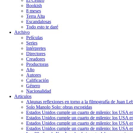
El Centro
Bookish
8 meses
Terra Alta
Escandalosas
Todo esto te daré
Archivo
Películas
Series
Intérpretes
Directores
Creadores
Productoras
Año
Autores
Calificación
Género
Nacionalidad
Articulos
Algunas reflexiones en torno a la filmografía de Juan Le
Solo Manolo Solo: obras escogidas
Estados Unidos cumple un cuarto de milenio: los USA en 
Estados Unidos cumple un cuarto de milenio: los USA en la
Estados Unidos cumple un cuarto de milenio: los USA en 
Estados Unidos cumple un cuarto de milenio: los USA en l