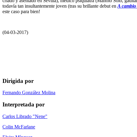
criado y asentado en Sevilla), médico psiquiatra (Manolo Solo, gadita
todavía tan insultantemente joven (tras su brillante debut en
A cambio
este caso para bien!
(04-03-2017)
Dirigida por
Fernando González Molina
Interpretada por
Carlos Librado "Nene"
Colin McFarlane