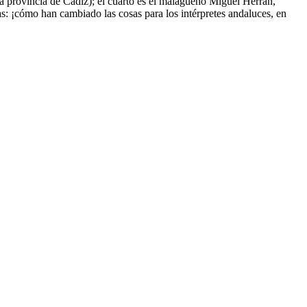
la provincia de Cádiz); el cuarto es el malagueño Miguel Herrán,
s: ¡cómo han cambiado las cosas para los intérpretes andaluces, en