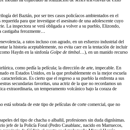
logía del Baztán, por ser tres casos policíacos ambientados en el
 requerida para que investigue el asesinato de una adolescente cuyo
rie. La inspectora se verá obligada a volver a su pueblo, Elizondo,
 la castigaba ferozmente…
volencia, a ratos incluso con agrado, en un esfuerzo industrial del
r la historia aceptablemente, no evita caer en la tentación de incluir
si como Haydn en la sinfonía
Golpe de timbal
…), en un manido recurso
úrica, como pedía la película; la dirección de arte, impecable. En
ormado en Estados Unidos, en la que probablemente es la mejor escuela
aracterísticas. Es cierto que el regreso a su pueblo la enfrenta a sus
estras secundarias favoritas, una actriz de la que no recordamos un
nica extraordinaria, un temperamento volcánico bajo la coraza de
 está sobrada de este tipo de películas de corte comercial, que no
apeles del tipo de chacha o albañil, profesiones sin duda dignísimas.
rio jefe de la Policía Foral (Pedro Casablanc, nacido en Marruecos,