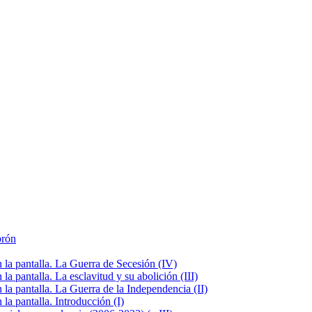
brón
la pantalla. La Guerra de Secesión (IV)
 pantalla. La esclavitud y su abolición (III)
la pantalla. La Guerra de la Independencia (II)
a pantalla. Introducción (I)