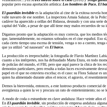
popular pero escasa aportación artística:
Los hombres de Paco
,
El ba
El guardián invisible
es la adaptación al cine de la exitosa novela ho
valle navarro de ese nombre. La inspectora Amaia Salazar, de la Polic
cadáver ha aparecido a orillas del Bidasoa, desnudo y con una serie de
capital del Valle, a pesar de que allí tiene muy malos recuerdos de s
Digamos pronto que la adaptación es muy correcta, que los medios téc
que, lamentablemente, no estamos sobrados en el cine español. Eso sí,
cada cierto tiempo una escena de tensión, venga o no a cuento, tenga 
que ya utilizó “ad nauseam” en
El barco
.
La producción es irreprochable; la fotografía de Flavio Martínez Labi
cuanto a los intérpretes, nos ha defraudado Marta Etura, en todo mom
de policías del mundo, el FBI, pero que aquí parece la chica de los rec
demonios particulares, pero resulta a todas luces excesivamente desva
papel en el que no estuviera excelsa; es el caso: su Flora Salazar es
quien ha alimentado durante años el rencor, el agravio, el resentimient
Demos la bienvenida, entonces, a este lustroso producto comercial de 
avergüenza a quien la ve y procura un rato de entretenimiento; no se
A modo de coda o estrambote en clave andaluza: Hace veinte años el cin
En
El guardián invisible
, sin producción de empresa andaluza alguna,