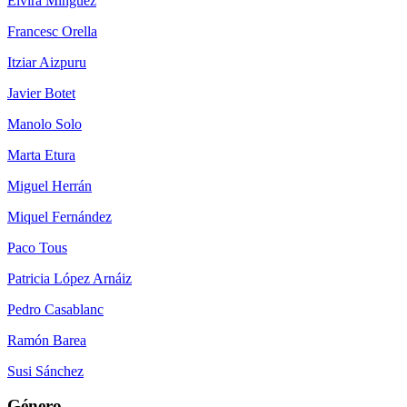
Elvira Mínguez
Francesc Orella
Itziar Aizpuru
Javier Botet
Manolo Solo
Marta Etura
Miguel Herrán
Miquel Fernández
Paco Tous
Patricia López Arnáiz
Pedro Casablanc
Ramón Barea
Susi Sánchez
Género