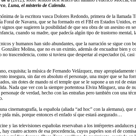
rco
,
Luna, el misterio de Calenda
.
mónima de la escritora vasca Dolores Redondo, primera de la llamada Tri
ía Foral de Navarra, que se ha formado en el FBI en Estados Unidos, es
 signos que sugieren la posibilidad de que sea obra de un asesino en se
u infancia, cuando su madre, que padecía algún tipo de trastorno mental,
nicos y humanos han sido abundantes, que la narración se sigue con bene
 González Molina, que no es un eximio, además de encuadrar bien y conta
o no trascendencia, como si tuviera que despertar al espectador (sí, ca
ano, exquisita; la música de Fernando Velázquez, muy apropiadamente tel
ento insegura, sin dar en absoluto el personaje, una mujer que se ha f
ados, sin dotes de mando ni el temple que se le supone a un rol de estas c
lida. Nada que ver con la siempre portentosa Elvira Mínguez, una de nu
 un personaje de verdad, hecho con las entrañas pero también con una téc
o.
una cinematografía, la española (aliada “ad hoc” con la alemana), que no
 le pida más, porque entonces el enfado sí que estará asegurado…
e y las televisiones españolas reservaban a los intérpretes andaluces p
 hay cuatro actores de esa procedencia, cuyos papeles son el de comisa