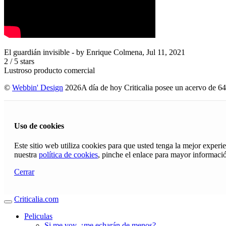
El guardián invisible
- by
Enrique Colmena
,
Jul 11, 2021
2
/
5
stars
Lustroso producto comercial
©
Webbin' Design
2026
A día de hoy Criticalia posee un acervo de 64
Uso de cookies
Este sitio web utiliza cookies para que usted tenga la mejor exper
nuestra
política de cookies
, pinche el enlace para mayor informaci
Cerrar
Criticalia.com
Peliculas
Si me voy, ¿me echarán de menos?