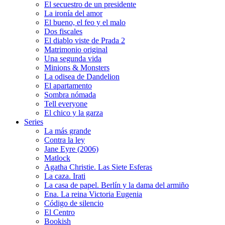
El secuestro de un presidente
La ironía del amor
El bueno, el feo y el malo
Dos fiscales
El diablo viste de Prada 2
Matrimonio original
Una segunda vida
Minions & Monsters
La odisea de Dandelion
El apartamento
Sombra nómada
Tell everyone
El chico y la garza
Series
La más grande
Contra la ley
Jane Eyre (2006)
Matlock
Agatha Christie. Las Siete Esferas
La caza. Irati
La casa de papel. Berlín y la dama del armiño
Ena. La reina Victoria Eugenia
Código de silencio
El Centro
Bookish