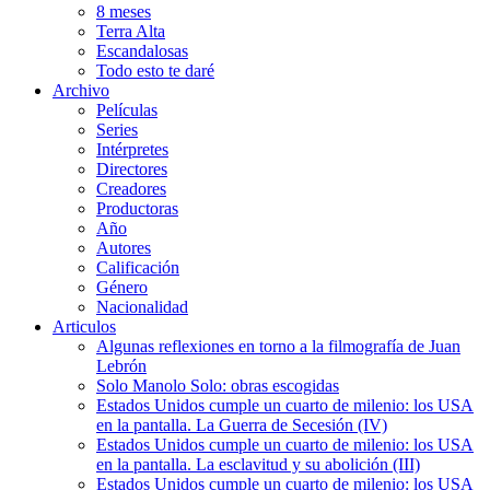
8 meses
Terra Alta
Escandalosas
Todo esto te daré
Archivo
Películas
Series
Intérpretes
Directores
Creadores
Productoras
Año
Autores
Calificación
Género
Nacionalidad
Articulos
Algunas reflexiones en torno a la filmografía de Juan
Lebrón
Solo Manolo Solo: obras escogidas
Estados Unidos cumple un cuarto de milenio: los USA
en la pantalla. La Guerra de Secesión (IV)
Estados Unidos cumple un cuarto de milenio: los USA
en la pantalla. La esclavitud y su abolición (III)
Estados Unidos cumple un cuarto de milenio: los USA