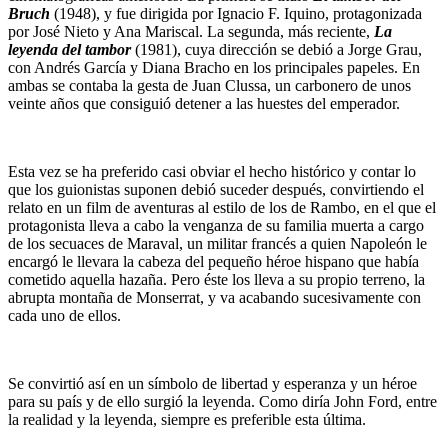
Bruch
(1948), y fue dirigida por Ignacio F. Iquino, protagonizada
por José Nieto y Ana Mariscal. La segunda, más reciente,
La
leyenda del tambor
(1981), cuya dirección se debió a Jorge Grau,
con Andrés García y Diana Bracho en los principales papeles. En
ambas se contaba la gesta de Juan Clussa, un carbonero de unos
veinte años que consiguió detener a las huestes del emperador.
Esta vez se ha preferido casi obviar el hecho histórico y contar lo
que los guionistas suponen debió suceder después, convirtiendo el
relato en un film de aventuras al estilo de los de Rambo, en el que el
protagonista lleva a cabo la venganza de su familia muerta a cargo
de los secuaces de Maraval, un militar francés a quien Napoleón le
encargó le llevara la cabeza del pequeño héroe hispano que había
cometido aquella hazaña. Pero éste los lleva a su propio terreno, la
abrupta montaña de Monserrat, y va acabando sucesivamente con
cada uno de ellos.
Se convirtió así en un símbolo de libertad y esperanza y un héroe
para su país y de ello surgió la leyenda. Como diría John Ford, entre
la realidad y la leyenda, siempre es preferible esta última.