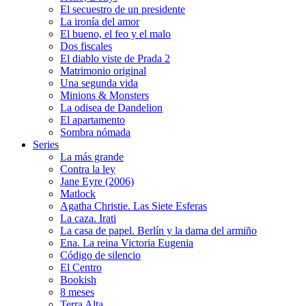
El secuestro de un presidente
La ironía del amor
El bueno, el feo y el malo
Dos fiscales
El diablo viste de Prada 2
Matrimonio original
Una segunda vida
Minions & Monsters
La odisea de Dandelion
El apartamento
Sombra nómada
Series
La más grande
Contra la ley
Jane Eyre (2006)
Matlock
Agatha Christie. Las Siete Esferas
La caza. Irati
La casa de papel. Berlín y la dama del armiño
Ena. La reina Victoria Eugenia
Código de silencio
El Centro
Bookish
8 meses
Terra Alta