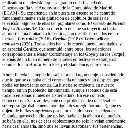
realizadora de televisión que se graduó en la Escuela de
Cinematografía y el Audiovisual de la Comunidad de Madrid
(ECAM). Su experiencia en la puesta en escena se ha centrado
fundamentalmente en la grabación de capítulos de series de
televisión, algunas de ellas tan populares como
El secreto de Puente
Viejo
o
Acacias 38
. Como directora de cine su trayectoria hasta
ahora se había limitado a los cortos, con tres films rodados en ese
metraje,
Las rubias
(2016),
Cerdita
(2018) y
There will be
monsters
(2020). Todos ellos han sido repetidamente premiados, y
en especial
Cerdita
, que acumuló, entre otros, los galardones
correspondientes a Mejor Cortometraje en los Goya y en los Forqué,
además de un buen número de laureles en festivales extranjeros
como el Idaho Horror Film Fest y el Slamdance, entre otros.
Ahora Pereda ha ampliado esa historia a largometraje, considerando
que lo que se contaba en el corto tenía un antes y un después que
podía ser interesante contar. La historia se ambienta en nuestro
tiempo, en un pueblecito innominado, aunque sabemos que está
rodado en zonas rurales de Extremadura. En ese contexto
conocemos a Sara, adolescente con problemas de considerable
sobrepeso (probablemente por algún desarreglo hormonal), que es
objeto de burlas sangrientas por parte de adolescentes delgadas.
Cuando, aprovechando que no hay nadie en la alberca del pueblo,
se baña en ella, tres de esas adolescentes no solo la vejan cruelmente
hasta casi ahogarla, sino que se llevan sus ropas y sus pertenencias.