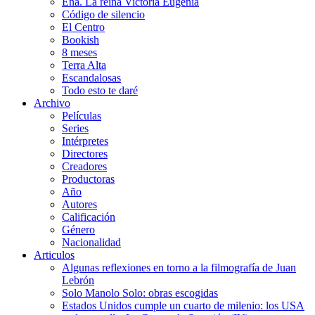
Ena. La reina Victoria Eugenia
Código de silencio
El Centro
Bookish
8 meses
Terra Alta
Escandalosas
Todo esto te daré
Archivo
Películas
Series
Intérpretes
Directores
Creadores
Productoras
Año
Autores
Calificación
Género
Nacionalidad
Articulos
Algunas reflexiones en torno a la filmografía de Juan
Lebrón
Solo Manolo Solo: obras escogidas
Estados Unidos cumple un cuarto de milenio: los USA