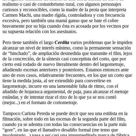
realismo o casi de costumbrismo rural, con algunos personajes
curiosos y reconocibles, como la madre de la prota que interpreta
Carmen Machi, una madre rígida, controladora y con frecuencia
excesiva, pero también una mamá ganso que se bate el cobre
bravamente por su hija cuando ésta es acosada por los vecinos por
su supuesta relación con los asesinatos.
Pero tiene también el largo
Cerdita
varios problemas que le impiden
alcanzar un nivel de interés mínimo, como la permanente sensación
de “hinchado”, de ampliación desmedida que transmite el film, lejos
de la concreción, de la síntesis casi conceptista del corto, que por
cierto está rodado de nuevo literalmente dentro del largometraje,
añadiendo escenas anteriores y posteriores. Estamos entonces ante
uno de esos casos, relativamente frecuentes, en los que un corto que
tiene la medida justa, al ser extendido para convertirse en
largometraje, incurre en una lamentable falta de ritmo, con el
añadido de hojarasca argumental, de paja, para alcanzar el metraje
estándar, y de intentar rizar el rizo de lo que ya se nos contó
(mejor...) en el formato de cortometraje.
Tampoco Carlota Pereda se puede decir que sea una estilista en la
filmación, sobre todo en las escenas de la segunda parte del film,
cuando ya se adentra con todas las consecuencias en la parte más
“gore”, en las que el llamativo desaliño formal (me temo que
involuntario...) pasa a ser casi una impremeditada marca de fábrica