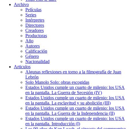
Archivo
Películas
Series
Intérpretes
Directores
Creadores
Productoras
Año
Autores
Calificación
Género
Nacionalidad
Articulos
Algunas reflexiones en torno a la filmografía de Juan
Lebrón
Solo Manolo Solo: obras escogidas
Estados Unidos cumple un cuarto de milenio: los USA
en la pantalla. La Guerra de Secesión (IV)
Estados Unidos cumple un cuarto de milenio: los USA
en la pantalla. La esclavitud y su abolición (III)
Estados Unidos cumple un cuarto de milenio: los USA
en la pantalla. La Guerra de la Independencia (II)
Estados Unidos cumple un cuarto de milenio: los USA
en la pantalla. Introducción (I)
Los 90 años de Ken Loach, el cineasta del compromiso