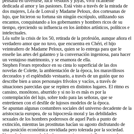
pensaba en divertirse, lucir vestidos y joyas, vivir ricamente
dedicada al amor y las pasiones. Está visto a través de la mirada de
dos mujeres, Léa de Lonval y Madame Peloux, dos cortesanas de
lujo, que hicieron su fortuna sin ningún escrúpulo, utilizando sus
encantos, conquistando a los gobernantes y hombres ricos de su
tiempo, ejerciendo su influencia en los ámbitos artísticos, políticos e
intelectuales.
Léa sufre la crisis de los 50, retirada de la profesión, aunque añora el
verdadero amor que no tuvo, que encuentra en Chéri, el hijo
veinteañero de Madame Peloux, quien se lo entrega para que le
enseñe las artes del galanteo y la conversación ingeniosa, para hacer
un ventajoso matrimonio, y se enamora de ella.
Stephen Frears reproduce en su cinta lo superficial de las dos
novelas de Colette, la ambientación de la época, los maravillosos
decorados y el espléndido vestuario, a través de un guión que no
describe bien a unos personajes frívolos y vacíos, a través de
situaciones parecidas que se repiten en distintos lugares. El ritmo es
cansino, monótono, aburrido y si no lo es más es por la
contemplación del lujo, sobre todo para las señoras, que se
entretienen con el desfile de lujosos modelos de la época.
Se apuntan algunas costumbres sociales del universo decadente de la
aristocracia europea, de su hipocresía moral y las debilidades
sexuales de los hombres poderosos de aquel París a punto de
extinción, mientras las prostitutas hacían su agosto disfrutando de
una posición económica envidiada pero tolerada por la sociedad.