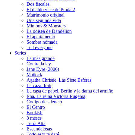
Dos fiscales
El diablo viste de Prada 2
Matrimonio original
Una segunda vida
Minions & Monsters
La odisea de Dandelion
El apartamento
Sombra nómada
Tell everyone
Series
La más grande
Contra la ley
Jane Eyre (2006)
Matlock
Agatha Christie. Las Siete Esferas
La caza. Irati
La casa de papel. Berlín y la dama del armiño
Ena. La reina Victoria Eugenia
Código de silencio
El Centro
Bookish
8 meses
Terra Alta
Escandalosas
Todo esto te daré