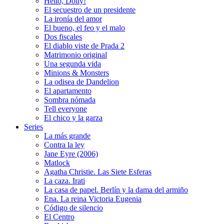
Hello, Dolly!
El secuestro de un presidente
La ironía del amor
El bueno, el feo y el malo
Dos fiscales
El diablo viste de Prada 2
Matrimonio original
Una segunda vida
Minions & Monsters
La odisea de Dandelion
El apartamento
Sombra nómada
Tell everyone
El chico y la garza
Series
La más grande
Contra la ley
Jane Eyre (2006)
Matlock
Agatha Christie. Las Siete Esferas
La caza. Irati
La casa de papel. Berlín y la dama del armiño
Ena. La reina Victoria Eugenia
Código de silencio
El Centro