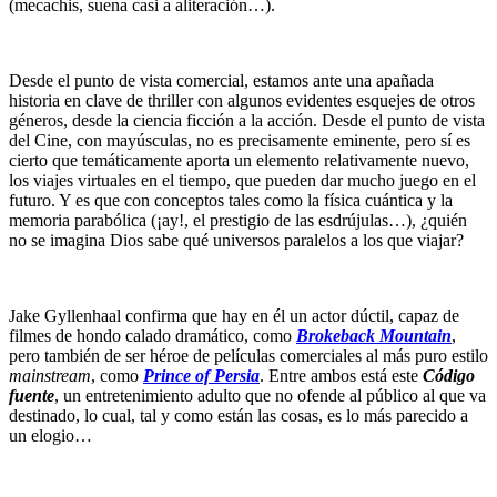
(mecachis, suena casi a aliteración…).
Desde el punto de vista comercial, estamos ante una apañada
historia en clave de thriller con algunos evidentes esquejes de otros
géneros, desde la ciencia ficción a la acción. Desde el punto de vista
del Cine, con mayúsculas, no es precisamente eminente, pero sí es
cierto que temáticamente aporta un elemento relativamente nuevo,
los viajes virtuales en el tiempo, que pueden dar mucho juego en el
futuro. Y es que con conceptos tales como la física cuántica y la
memoria parabólica (¡ay!, el prestigio de las esdrújulas…), ¿quién
no se imagina Dios sabe qué universos paralelos a los que viajar?
Jake Gyllenhaal confirma que hay en él un actor dúctil, capaz de
filmes de hondo calado dramático, como
Brokeback Mountain
,
pero también de ser héroe de películas comerciales al más puro estilo
mainstream
, como
Prince of Persia
. Entre ambos está este
Código
fuente
, un entretenimiento adulto que no ofende al público al que va
destinado, lo cual, tal y como están las cosas, es lo más parecido a
un elogio…