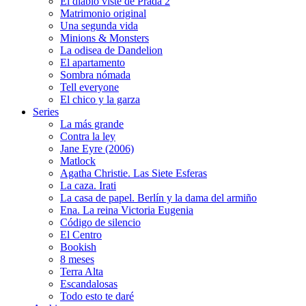
El diablo viste de Prada 2
Matrimonio original
Una segunda vida
Minions & Monsters
La odisea de Dandelion
El apartamento
Sombra nómada
Tell everyone
El chico y la garza
Series
La más grande
Contra la ley
Jane Eyre (2006)
Matlock
Agatha Christie. Las Siete Esferas
La caza. Irati
La casa de papel. Berlín y la dama del armiño
Ena. La reina Victoria Eugenia
Código de silencio
El Centro
Bookish
8 meses
Terra Alta
Escandalosas
Todo esto te daré