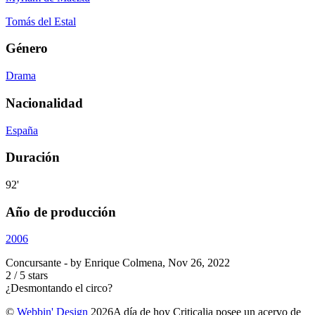
Tomás del Estal
Género
Drama
Nacionalidad
España
Duración
92'
Año de producción
2006
Concursante
- by
Enrique Colmena
,
Nov 26, 2022
2
/
5
stars
¿Desmontando el circo?
©
Webbin' Design
2026
A día de hoy Criticalia posee un acervo de