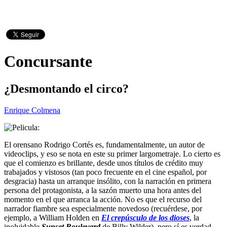
Concursante
¿Desmontando el circo?
Enrique Colmena
El orensano Rodrigo Cortés es, fundamentalmente, un autor de
videoclips, y eso se nota en este su primer largometraje. Lo cierto es
que el comienzo es brillante, desde unos títulos de crédito muy
trabajados y vistosos (tan poco frecuente en el cine español, por
desgracia) hasta un arranque insólito, con la narración en primera
persona del protagonista, a la sazón muerto una hora antes del
momento en el que arranca la acción. No es que el recurso del
narrador fiambre sea especialmente novedoso (recuérdese, por
ejemplo, a William Holden en
El crepúsculo de los dioses
, la
inolvidable
Sunset Boulevard
de Billy Wilder), pero sí es verdad