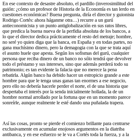
En ese contexto de desastre absoluto, el pardillo (inverosimilitud del
guión: ¿cómo un profesor de Historia de la Economía es tan lerdo en
cuestiones económicas? Buena pregunta, diría el director y guionista
Rodrigo Cortés: ahora háganme otra…) recurre a un gurú
antieconomicista y un punto antiglobalización en sus ratos libres,
que predica la buena nueva de la perfidia absoluta de los bancos, a
lo que el director dedica prácticamente el resto del metraje; hombre,
no seré yo quien diga que la banca, en España y en todas partes, no
gana muchísimo dinero, pero la demagogia con la que se trata aquí
el asunto huele que apesta. Según los sofismas del gurú, cualquier
persona que reciba dinero de un banco no sólo tendrá que devolver
todo el préstamo y sus intereses, sino que además perderá todo su
patrimonio; es tan evidente la falacia que no merece la pena
rebatirla. Algún banco ha debido hacer un estropicio grande a este
hombre para que le tenga unas ganas tan enormes a ese negocio,
pero ello no debería hacerle perder el norte, el de una historia que
despertaba el interés por la senda inicialmente hollada, la de un
hombre normal arrollado por la fortuna que en un momento parece
sonreírle, aunque realmente le esté dando una puñalada trapera.
Así las cosas, pronto se pierde el comienzo brillante para centrarse
exclusivamente en acumular enojosos argumentos en la diatriba
antibanca, y en ese esfuerzo se le va a Cortés toda la fuerza, y a la