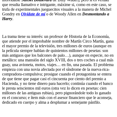
que resulta llamativo e intrigante, máxime si, como en este caso, se
trufa de experimentales jueguecitos visuales a la manera de Michel
Gondry en
Olvídate de mí
o de Woody Allen en
Desmontando a
Harry
.
La trama tiene su interés: un profesor de Historia de la Economía,
que atiende por el improbable nombre de Martín Circo Martín, gana
el mayor premio de la televisión, tres millones de euros (aunque en
la película siempre hablan de quinientos millones de pesetas: son
más antiguos que los balcones de palo…), aunque en especie, no en
metálico: una mansión del siglo XVIII, dos o tres coches a cual más
guay, una avioneta, motos, viajes… en fin, una pasada. El problema
empieza con una novia afectada por el síndrome de la nueva-rica-
compradora-compulsiva; prosigue cuando el protagonista se entera
de que tiene que pagar casi el cincuenta por ciento del premio a
Hacienda, y no tiene dinero para hacerlo; continúa cuando el banco
le presta seiscientos mil euros (otra vez lo dicen en pesetas: cien
millones de las antiguas rubias), pero pignorándole todo lo ganado
en el concurso; e ítem más con el asesor financiero que le aconseja,
dedicado en cuerpo y alma a desplumar a semejante pánfilo.