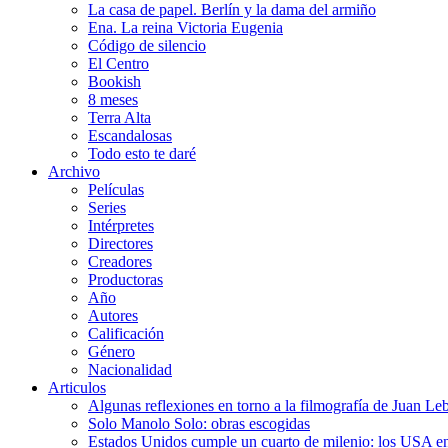
La casa de papel. Berlín y la dama del armiño
Ena. La reina Victoria Eugenia
Código de silencio
El Centro
Bookish
8 meses
Terra Alta
Escandalosas
Todo esto te daré
Archivo
Películas
Series
Intérpretes
Directores
Creadores
Productoras
Año
Autores
Calificación
Género
Nacionalidad
Articulos
Algunas reflexiones en torno a la filmografía de Juan Le
Solo Manolo Solo: obras escogidas
Estados Unidos cumple un cuarto de milenio: los USA en 