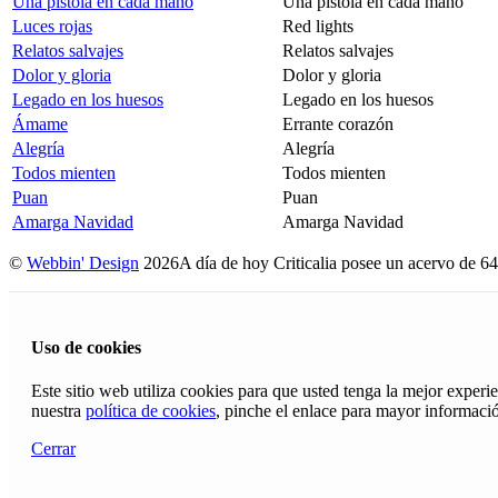
Una pistola en cada mano
Una pistola en cada mano
Luces rojas
Red lights
Relatos salvajes
Relatos salvajes
Dolor y gloria
Dolor y gloria
Legado en los huesos
Legado en los huesos
Ámame
Errante corazón
Alegría
Alegría
Todos mienten
Todos mienten
Puan
Puan
Amarga Navidad
Amarga Navidad
©
Webbin' Design
2026
A día de hoy Criticalia posee un acervo de 64
Uso de cookies
Este sitio web utiliza cookies para que usted tenga la mejor exper
nuestra
política de cookies
, pinche el enlace para mayor informaci
Cerrar