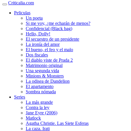
Criticalia.com
Peliculas
Un poeta
Si me voy, ¿me echarán de menos?
Confidencial (Black bag)
Hello, Dolly!
El secuestro de un presidente
La ironía del amor
El bueno, el feo y el malo
Dos fiscales
El diablo viste de Prada 2
Matrimonio original
Una segunda vida
Minions & Monsters
La odisea de Dandelion
El apartamento
Sombra nómada
Series
La más grande
Contra la ley
Jane Eyre (2006)
Matlock
Agatha Christie. Las Siete Esferas
La caza. Irati