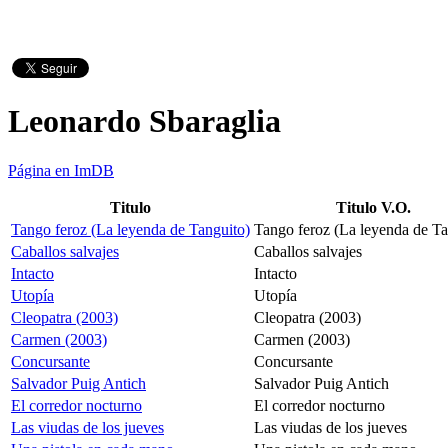
Leonardo Sbaraglia
Página en ImDB
Titulo
Titulo V.O.
Tango feroz (La leyenda de Tanguito)
Tango feroz (La leyenda de Ta
Caballos salvajes
Caballos salvajes
Intacto
Intacto
Utopía
Utopía
Cleopatra (2003)
Cleopatra (2003)
Carmen (2003)
Carmen (2003)
Concursante
Concursante
Salvador Puig Antich
Salvador Puig Antich
El corredor nocturno
El corredor nocturno
Las viudas de los jueves
Las viudas de los jueves