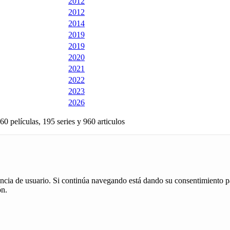
2012
2012
2014
2019
2019
2020
2021
2022
2023
2026
60 películas, 195 series y 960 articulos
iencia de usuario. Si continúa navegando está dando su consentimiento p
ón.