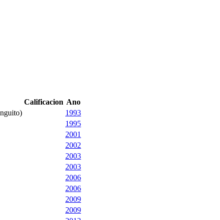
Calificacion
Ano
nguito)
1993
1995
2001
2002
2003
2003
2006
2006
2009
2009