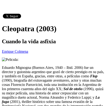
Cleopatra (2003)
Cuando la vida asfixia
Enrique Colmena
Eduardo Mignogna (Buenos Aires, 1940 – Ibid. 2006) fue un
director y guionista argentino que gozó de cierto prestigio en su país,
y también en España, gracias, entre otras, a películas como
Flop
(1990), biografía del extravagante aventurero, actor y otras muchas
cosas Florencio Parravicini, toda una institución en la Argentina de
los primeros cuarenta años del siglo XX;
Sol de otoño
(1996), quizá
su mejor película, una historia de amor crepuscular con un
magnífico dueto actoral, Norma Aleandro y Federico Luppi; y
La
fuga
(2001), thriller histórico sobre una famosa evasión de la
Penitenciaría Nacional, con dos grandes de la interpretación porteña