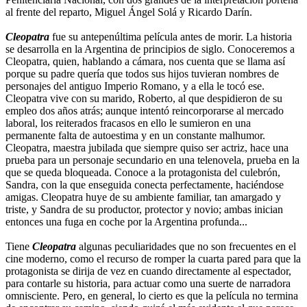
al frente del reparto, Miguel Ángel Solá y Ricardo Darín.
Cleopatra
fue su antepenúltima película antes de morir. La historia
se desarrolla en la Argentina de principios de siglo. Conoceremos a
Cleopatra, quien, hablando a cámara, nos cuenta que se llama así
porque su padre quería que todos sus hijos tuvieran nombres de
personajes del antiguo Imperio Romano, y a ella le tocó ese.
Cleopatra vive con su marido, Roberto, al que despidieron de su
empleo dos años atrás; aunque intentó reincorporarse al mercado
laboral, los reiterados fracasos en ello le sumieron en una
permanente falta de autoestima y en un constante malhumor.
Cleopatra, maestra jubilada que siempre quiso ser actriz, hace una
prueba para un personaje secundario en una telenovela, prueba en la
que se queda bloqueada. Conoce a la protagonista del culebrón,
Sandra, con la que enseguida conecta perfectamente, haciéndose
amigas. Cleopatra huye de su ambiente familiar, tan amargado y
triste, y Sandra de su productor, protector y novio; ambas inician
entonces una fuga en coche por la Argentina profunda...
Tiene
Cleopatra
algunas peculiaridades que no son frecuentes en el
cine moderno, como el recurso de romper la cuarta pared para que la
protagonista se dirija de vez en cuando directamente al espectador,
para contarle su historia, para actuar como una suerte de narradora
omnisciente. Pero, en general, lo cierto es que la película no termina