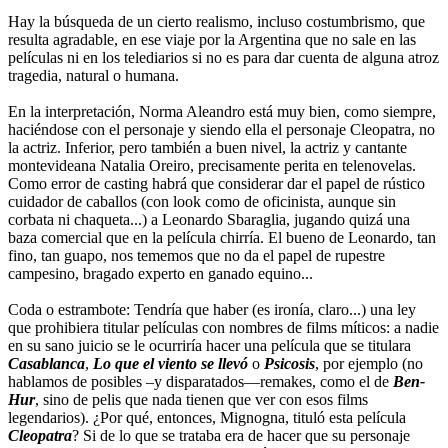
Hay la búsqueda de un cierto realismo, incluso costumbrismo, que
resulta agradable, en ese viaje por la Argentina que no sale en las
películas ni en los telediarios si no es para dar cuenta de alguna atroz
tragedia, natural o humana.
En la interpretación, Norma Aleandro está muy bien, como siempre,
haciéndose con el personaje y siendo ella el personaje Cleopatra, no
la actriz. Inferior, pero también a buen nivel, la actriz y cantante
montevideana Natalia Oreiro, precisamente perita en telenovelas.
Como error de casting habrá que considerar dar el papel de rústico
cuidador de caballos (con look como de oficinista, aunque sin
corbata ni chaqueta...) a Leonardo Sbaraglia, jugando quizá una
baza comercial que en la película chirría. El bueno de Leonardo, tan
fino, tan guapo, nos tememos que no da el papel de rupestre
campesino, bragado experto en ganado equino...
Coda o estrambote: Tendría que haber (es ironía, claro...) una ley
que prohibiera titular películas con nombres de films míticos: a nadie
en su sano juicio se le ocurriría hacer una película que se titulara
Casablanca
,
Lo que el viento se llevó
o
Psicosis
, por ejemplo (no
hablamos de posibles –y disparatados—remakes, como el de
Ben-
Hur
, sino de pelis que nada tienen que ver con esos films
legendarios). ¿Por qué, entonces, Mignogna, tituló esta película
Cleopatra
? Si de lo que se trataba era de hacer que su personaje