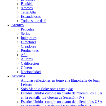
Bookish
8 meses
Terra Alta
Escandalosas
Todo esto te daré
Archivo
Películas
Series
Intérpretes
Directores
Creadores
Productoras
Año
Autores
Calificación
Género
Nacionalidad
Articulos
Algunas reflexiones en torno a la filmografía de Juan
Lebrón
Solo Manolo Solo: obras escogidas
Estados Unidos cumple un cuarto de milenio: los USA
en la pantalla. La Guerra de Secesión (IV)
Estados Unidos cumple un cuarto de milenio: los USA
en la pantalla. La esclavitud y su abolición (III)