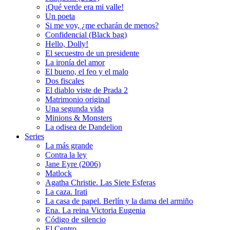
¡Qué verde era mi valle!
Un poeta
Si me voy, ¿me echarán de menos?
Confidencial (Black bag)
Hello, Dolly!
El secuestro de un presidente
La ironía del amor
El bueno, el feo y el malo
Dos fiscales
El diablo viste de Prada 2
Matrimonio original
Una segunda vida
Minions & Monsters
La odisea de Dandelion
Series
La más grande
Contra la ley
Jane Eyre (2006)
Matlock
Agatha Christie. Las Siete Esferas
La caza. Irati
La casa de papel. Berlín y la dama del armiño
Ena. La reina Victoria Eugenia
Código de silencio
El Centro