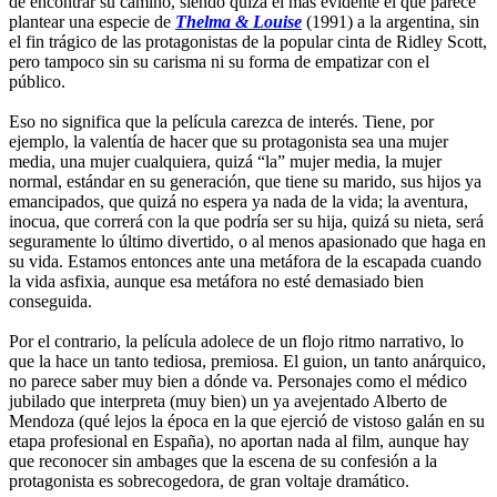
de encontrar su camino, siendo quizá el más evidente el que parece
plantear una especie de
Thelma & Louise
(1991) a la argentina, sin
el fin trágico de las protagonistas de la popular cinta de Ridley Scott,
pero tampoco sin su carisma ni su forma de empatizar con el
público.
Eso no significa que la película carezca de interés. Tiene, por
ejemplo, la valentía de hacer que su protagonista sea una mujer
media, una mujer cualquiera, quizá “la” mujer media, la mujer
normal, estándar en su generación, que tiene su marido, sus hijos ya
emancipados, que quizá no espera ya nada de la vida; la aventura,
inocua, que correrá con la que podría ser su hija, quizá su nieta, será
seguramente lo último divertido, o al menos apasionado que haga en
su vida. Estamos entonces ante una metáfora de la escapada cuando
la vida asfixia, aunque esa metáfora no esté demasiado bien
conseguida.
Por el contrario, la película adolece de un flojo ritmo narrativo, lo
que la hace un tanto tediosa, premiosa. El guion, un tanto anárquico,
no parece saber muy bien a dónde va. Personajes como el médico
jubilado que interpreta (muy bien) un ya avejentado Alberto de
Mendoza (qué lejos la época en la que ejerció de vistoso galán en su
etapa profesional en España), no aportan nada al film, aunque hay
que reconocer sin ambages que la escena de su confesión a la
protagonista es sobrecogedora, de gran voltaje dramático.