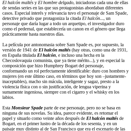
El halcón maltés
y
El hombre delgado
, iniciadoras cada una de ellas
de sendas series en las que sus protagonistas abordaban diferentes
casos. Especial interés y relevancia tuvo el personaje de Sam Spade,
detective privado que protagoniza la citada
El halcón
..., un
personaje que daría lugar a todo un arquetipo, el investigador duro
como el pedernal, que establecería un canon en el género que llega
prácticamente hasta nuestros días.
La película por antonomasia sobre Sam Spade es, por supuesto, la
versión de 1941 de
El halcón maltés
(hay otras, como una de 1931,
en España titulada
El halcón
, e incluso una hecha en la
Checoslovaquia comunista, que ya tiene mérito...), y en especial la
composición que hizo Humphrey Bogart del personaje,
conformando un rol perfectamente identificable: duro con hombres y
mujeres (en este último caso, en términos que hoy son –justamente-
inaceptables), macho sin mácula, inteligente y sagaz, presto a la
violencia física con o sin justificación, de lengua viperina y
sumamente ingeniosa, siempre con el cigarro y el whisky en los
labios.
Esta
Monsieur Spade
parte de ese personaje, pero no se basa en
ninguna de sus novelas. Su idea, parece evidente, es retomar el
papel y situarlo como veinte años después de
El halcón maltés
de
Bogart, en el primer lustro de la década de los sesenta, y en un
paisaje muy distinto al de San Francisco que era el escenario de las