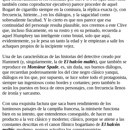
también como coproductor ejecutivo) parece proceder de aquel
Bogart de cigarrillo siempre en la comisura, la réplica exacta (y, con
frecuencia, hiriente...) en los diálogos, y la sagacidad como
sobresaliente facultad. Y lo cierto es que nos parece que esa
continuidad del personaje resulta plausible, nos creemos a este Clive
que, incluso físicamente, en su rostro y en su peinado, recuerda a
aquel Humphrey tan inteligente como brutal, solo que aquí,
evidentemente, ya le pesa un tanto la edad y le empiezan a salir los
achaques propios de la incipiente vejez.
Una de las características de las historias del detective creado por
Hammett (y, singularmente, la de
El halcón maltés
), que también se
reproduce en
Monsieur Spade
, es, sin duda, sus buenos diálogos,
que recuerdan poderosamente los del cine negro clásico yanqui,
diálogos en los que, por supuesto, se luce sobre todo el protagonista,
siempre tan ingeniosos como bordes y cortantes; pero también lo
serán los puestos en boca de otros personajes, con frecuencia llenos
de ironía y sarcasmo.
Con una exquisita factura que saca buen rendimiento de los
luminosos paisajes de la campiña francesa, la miniserie funciona
bien en su intento, que entendemos conseguido, de hacer un
producto a la vez clásico y moderno; clásico, porque se atiene a las
constantes descritas en el canon fílmico bogartiano de
El halcón
maltés
; moderno, porque actualiza los coprotagonistas,