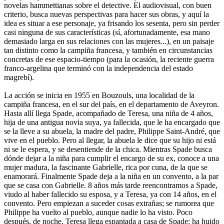
novelas hammettianas sobre el detective. El audiovisual, con buen
criterio, busca nuevas perspectivas para hacer sus obras, y aquí la
idea es situar a ese personaje, ya frisando los sesenta, pero sin perder
casi ninguna de sus características (sí, afortunadamente, esa mano
demasiado larga en sus relaciones con las mujeres...), en un paisaje
tan distinto como la campiña francesa, y también en circunstancias
concretas de ese espacio-tiempo (para la ocasión, la reciente guerra
franco-argelina que terminó con la independencia del estado
magrebí).
La acción se inicia en 1955 en Bouzouls, una localidad de la
campiña francesa, en el sur del país, en el departamento de Aveyron.
Hasta allí llega Spade, acompañado de Teresa, una niña de 4 años,
hija de una antigua novia suya, ya fallecida, que le ha encargado que
se la lleve a su abuela, la madre del padre, Philippe Saint-André, que
vive en el pueblo. Pero al llegar, la abuela le dice que su hijo ni está
ni se le espera, y se desentiende de la chica. Mientras Spade busca
dónde dejar a la niña para cumplir el encargo de su ex, conoce a una
mujer madura, la fascinante Gabrielle, rica por cuna, de la que se
enamorará. Finalmente Spade deja a la niña en un convento, a la par
que se casa con Gabrielle. 8 años más tarde reencontramos a Spade,
viudo al haber fallecido su esposa, y a Teresa, ya con 14 años, en el
convento. Pero empiezan a suceder cosas extrañas; se rumorea que
Philippe ha vuelto al pueblo, aunque nadie lo ha visto. Poco
después, de noche, Teresa llega espantada a casa de Spade: ha huido