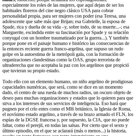
especialmente los roles de las mujeres, que aquí dejan de ser los
habituales floreros del cine negro clásico USA para cobrar
personalidad propia, para ser mujeres con poder (esa Teresa, una
adolescente que sabe más que Brijan; esa Gabrielle, la esposa de
Spade, rica y dueña de su vida –y, sobre todo, de su muerte...-; esa
Marguerite, escindida entre su fascinación por Spade y su relación
conyugal con un hombre traumatizado por la guerra...). Y también
porque pone en el paisaje humano e histórico las consecuencias de
la entonces reciente guerra franco-argelina, que supuso un rudo
golpe en la autoestima de la metrópoli gala, con la formación de
organizaciones clandestinas como la OAS, grupo terrorista de
ultraderecha que no aceptaba la paz con los argelinos que propició
que tuvieran su propio estado.
Todo ello con un elemento humano, un niño argelino de prodigiosas
capacidades numéricas, que será, como se dice en un momento
dado, el centro de una rueda de muchos radios, un oscuro objeto de
deseo para muchas organizaciones y estados que lo quieren para que
sirva a los intereses de sus servicios de inteligencia. Eso hará que
pugnen por el crío entes como el MI6 británico, la Iglesia de Roma,
el novísimo estado argelino, a través de su brazo armado el FLN, los
espías de la DGSE francesa y, por supuesto, la CIA, que no puede
faltar, como el perejil, en todas las salsas. Por cierto que el sexto y
último episodio, en el que se aclarará (más o menos...) la historia,