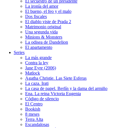
El secuestro de un presidente
La ironía del amor
El bueno, el feo y el malo
Dos fiscales
El diablo viste de Prada 2
Matrimonio original
Una segunda vida
Minions & Monsters
La odisea de Dandelion
El apartamento
Series
La más grande
Contra la ley
Jane Eyre (2006)
Matlock
Agatha Christie. Las Siete Esferas
La caza. Irati
La casa de papel. Berlín y la dama del armiño
Ena. La reina Victoria Eugenia
Código de silencio
El Centro
Bookish
8 meses
Terra Alta
Escandalosas