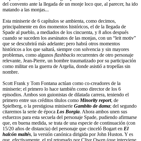
del convento ante la llegada de un monje loco que, al parecer, ha ido
matando a las monjas...
Esta miniserie de 6 capítulos se ambienta, como decimos,
principalmente en dos momentos históricos, el de la llegada de
Spade al pueblo, a mediados de los cincuenta, y 8 años después
cuando se suceden los asesinatos de las monjas, con un “leit motiv”
que se descubrirá más adelante; pero habrá otros momentos
históricos a los que saltará, siempre con solvencia y sin mayores
problemas, como algunos
flashbacks
recurrentes de otro personaje
relevante, Jean-Pierre, un hombre traumatizado por su participación
como militar en la guerra de Argelia, donde asistió a tropelías sin
nombre.
Scott Frank y Tom Fontana actúan como co-creadores de la
miniserie; el primero lo hace también como director de los 6
episodios. Ambos son guionistas de dilatada carrera, teniendo el
primero entre sus créditos títulos como
Minority report
, de
Spielberg, o la prestigiosa miniserie
Gambito de dama
; del segundo
citaremos la serie de época
Los Borgia
. Ahora ambos unen sus
esfuerzos para esta secuela del personaje Spade, pudiendo afirmarse
que, en buena medida, se trata de una especie de continuación (con
15/20 años de distancia) del personaje que cinceló Bogart en
El
halcón maltés
, la versión canónica dirigida por John Huston. Y es
que, efectivamente, el rol retomado por Clive Owen (que interviene