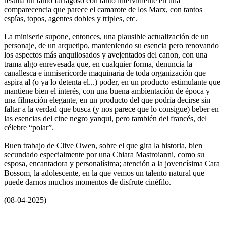
resulta un tanto farragoso con tanto interviniente en una
comparecencia que parece el camarote de los Marx, con tantos
espías, topos, agentes dobles y triples, etc.
La miniserie supone, entonces, una plausible actualización de un
personaje, de un arquetipo, manteniendo su esencia pero renovando
los aspectos más anquilosados y avejentados del canon, con una
trama algo enrevesada que, en cualquier forma, denuncia la
canallesca e inmisericorde maquinaria de toda organización que
aspira al (o ya lo detenta el...) poder, en un producto estimulante que
mantiene bien el interés, con una buena ambientación de época y
una filmación elegante, en un producto del que podría decirse sin
faltar a la verdad que busca (y nos parece que lo consigue) beber en
las esencias del cine negro yanqui, pero también del francés, del
célebre “polar”.
Buen trabajo de Clive Owen, sobre el que gira la historia, bien
secundado especialmente por una Chiara Mastroianni, como su
esposa, encantadora y personalísima; atención a la jovencísima Cara
Bossom, la adolescente, en la que vemos un talento natural que
puede darnos muchos momentos de disfrute cinéfilo.
(08-04-2025)