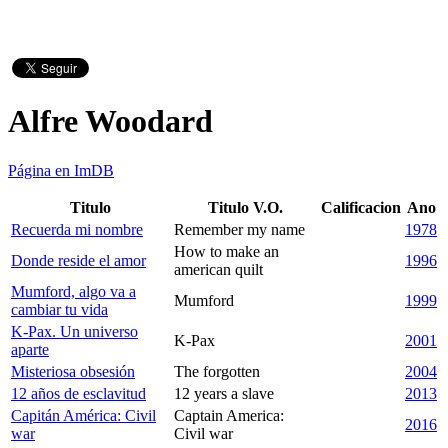
Alfre Woodard
Página en ImDB
Titulo
Titulo V.O.
Calificacion
Ano
Recuerda mi nombre
Remember my name
1978
How to make an
Donde reside el amor
1996
american quilt
Mumford, algo va a
Mumford
1999
cambiar tu vida
K-Pax. Un universo
K-Pax
2001
aparte
Misteriosa obsesión
The forgotten
2004
12 años de esclavitud
12 years a slave
2013
Capitán América: Civil
Captain America:
2016
war
Civil war