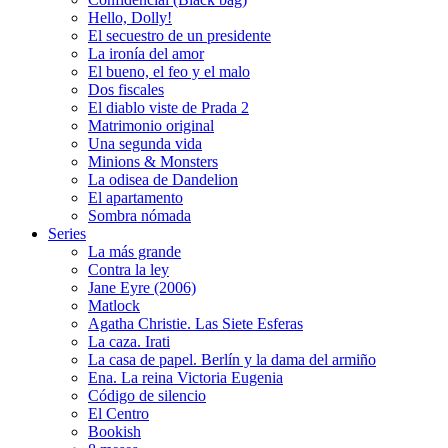
Hello, Dolly!
El secuestro de un presidente
La ironía del amor
El bueno, el feo y el malo
Dos fiscales
El diablo viste de Prada 2
Matrimonio original
Una segunda vida
Minions & Monsters
La odisea de Dandelion
El apartamento
Sombra nómada
Series
La más grande
Contra la ley
Jane Eyre (2006)
Matlock
Agatha Christie. Las Siete Esferas
La caza. Irati
La casa de papel. Berlín y la dama del armiño
Ena. La reina Victoria Eugenia
Código de silencio
El Centro
Bookish