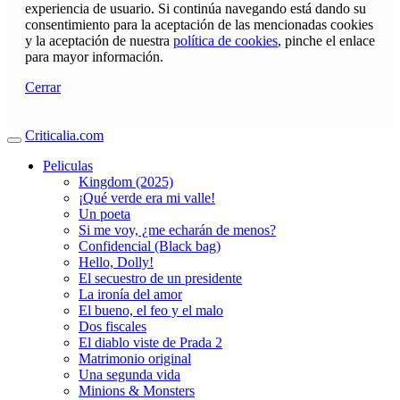
experiencia de usuario. Si continúa navegando está dando su
consentimiento para la aceptación de las mencionadas cookies
y la aceptación de nuestra
política de cookies
, pinche el enlace
para mayor información.
Cerrar
Criticalia.com
Peliculas
Kingdom (2025)
¡Qué verde era mi valle!
Un poeta
Si me voy, ¿me echarán de menos?
Confidencial (Black bag)
Hello, Dolly!
El secuestro de un presidente
La ironía del amor
El bueno, el feo y el malo
Dos fiscales
El diablo viste de Prada 2
Matrimonio original
Una segunda vida
Minions & Monsters