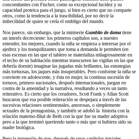
concomitantes con Fischer, como su excepcional lucidez y su
capacidad proteica para el juego, si bien es cierto que no comparte
otros, como la tendencia a la irascibilidad, por no decir la
imbecilidad de quien se creía el ombligo del mundo.
Nos parece, sin embargo, que la miniserie
Gambito de dama
tiene
un interés decreciente: los primeros capítulos son, a nuestro
entender, los mejores, cuando la niña se empieza a interesar por el
ajedrez y los tranquilizantes que toma a demanda le permiten (en
esas escenas en las que el tablero se materializa milagrosamente en
el techo de su habitación mientras transcurren las vigilias en las que
debería dormir) imaginar las jugadas más brillantes, las estrategias
más tortuosas, los jaques más insuperables. Pero conforme la niña se
convierte en adolescente, y ésta en mujer, la continua sucesión de
torneos, primero nacionales, después internacionales, juegan en
contra de la amenidad y la narrativa, resultando a veces un tanto
reiterativo. Es cierto que los creadores, Scott Frank y Allan Scott
buscaron que esa posible reiteración se despejara a través de las
sucesivas relaciones sentimentales, amorosas, o simplemente
sexuales de la protagonista, y también se adobó la historia con la
relación materno-filial de Beth con la que fue su madre adoptiva
pero a la que terminó queriendo tanto o más que si hubiera sido su
madre biológica.
Pero la impresión de que, después de unos capítulos iniciales