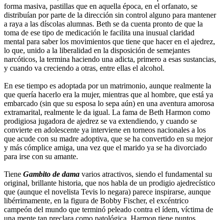
forma masiva, pastillas que en aquella época, en el orfanato, se
distribuían por parte de la dirección sin control alguno para mantener
a raya a las díscolas alumnas. Beth se da cuenta pronto de que la
toma de ese tipo de medicación le facilita una inusual claridad
mental para saber los movimientos que tiene que hacer en el ajedrez,
lo que, unido a la liberalidad en la disposición de semejantes
narcóticos, la termina haciendo una adicta, primero a esas sustancias,
y cuando va creciendo a otras, entre ellas el alcohol.
En ese tiempo es adoptada por un matrimonio, aunque realmente la
que quería hacerlo era la mujer, mientras que al hombre, que está ya
embarcado (sin que su esposa lo sepa aún) en una aventura amorosa
extramarital, realmente le da igual. La fama de Beth Harmon como
prodigiosa jugadora de ajedrez se va extendiendo, y cuando se
convierte en adolescente ya interviene en torneos nacionales a los
que acude con su madre adoptiva, que se ha convertido en su mejor
y más cómplice amiga, una vez que el marido ya se ha divorciado
para irse con su amante.
Tiene
Gambito de dama
varios atractivos, siendo el fundamental su
original, brillante historia, que nos habla de un prodigio ajedrecístico
que (aunque el novelista Tevis lo negara) parece inspirarse, aunque
libérrimamente, en la figura de Bobby Fischer, el excéntrico
campeón del mundo que terminó peleado contra el ídem, víctima de
una mente tan preclara como patológica. Harmon tiene puntos