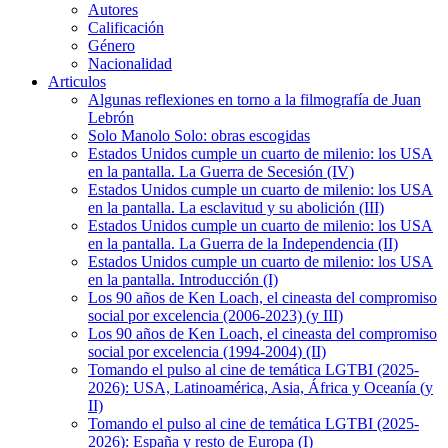
Autores
Calificación
Género
Nacionalidad
Articulos
Algunas reflexiones en torno a la filmografía de Juan
Lebrón
Solo Manolo Solo: obras escogidas
Estados Unidos cumple un cuarto de milenio: los USA
en la pantalla. La Guerra de Secesión (IV)
Estados Unidos cumple un cuarto de milenio: los USA
en la pantalla. La esclavitud y su abolición (III)
Estados Unidos cumple un cuarto de milenio: los USA
en la pantalla. La Guerra de la Independencia (II)
Estados Unidos cumple un cuarto de milenio: los USA
en la pantalla. Introducción (I)
Los 90 años de Ken Loach, el cineasta del compromiso
social por excelencia (2006-2023) (y III)
Los 90 años de Ken Loach, el cineasta del compromiso
social por excelencia (1994-2004) (II)
Tomando el pulso al cine de temática LGTBI (2025-
2026): USA, Latinoamérica, Asia, África y Oceanía (y
II)
Tomando el pulso al cine de temática LGTBI (2025-
2026): España y resto de Europa (I)