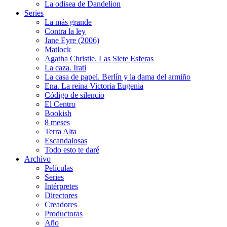
La odisea de Dandelion
Series
La más grande
Contra la ley
Jane Eyre (2006)
Matlock
Agatha Christie. Las Siete Esferas
La caza. Irati
La casa de papel. Berlín y la dama del armiño
Ena. La reina Victoria Eugenia
Código de silencio
El Centro
Bookish
8 meses
Terra Alta
Escandalosas
Todo esto te daré
Archivo
Películas
Series
Intérpretes
Directores
Creadores
Productoras
Año