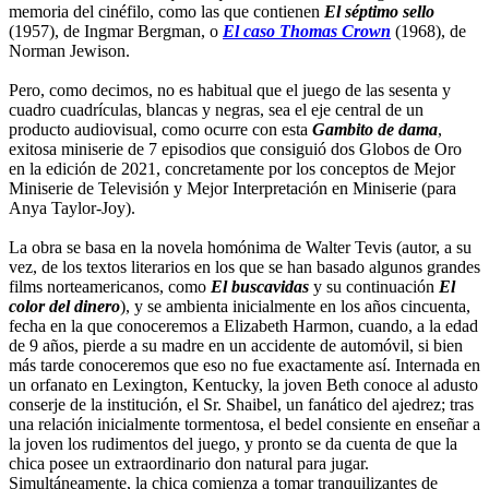
memoria del cinéfilo, como las que contienen
El séptimo sello
(1957), de Ingmar Bergman, o
El caso Thomas Crown
(1968), de
Norman Jewison.
Pero, como decimos, no es habitual que el juego de las sesenta y
cuadro cuadrículas, blancas y negras, sea el eje central de un
producto audiovisual, como ocurre con esta
Gambito de dama
,
exitosa miniserie de 7 episodios que consiguió dos Globos de Oro
en la edición de 2021, concretamente por los conceptos de Mejor
Miniserie de Televisión y Mejor Interpretación en Miniserie (para
Anya Taylor-Joy).
La obra se basa en la novela homónima de Walter Tevis (autor, a su
vez, de los textos literarios en los que se han basado algunos grandes
films norteamericanos, como
El buscavidas
y su continuación
El
color del dinero
), y se ambienta inicialmente en los años cincuenta,
fecha en la que conoceremos a Elizabeth Harmon, cuando, a la edad
de 9 años, pierde a su madre en un accidente de automóvil, si bien
más tarde conoceremos que eso no fue exactamente así. Internada en
un orfanato en Lexington, Kentucky, la joven Beth conoce al adusto
conserje de la institución, el Sr. Shaibel, un fanático del ajedrez; tras
una relación inicialmente tormentosa, el bedel consiente en enseñar a
la joven los rudimentos del juego, y pronto se da cuenta de que la
chica posee un extraordinario don natural para jugar.
Simultáneamente, la chica comienza a tomar tranquilizantes de