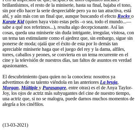
brillantísimos, el resto de la miniserie, hasta su final, bajaba el tono,
sin por ello hacer la serie despreciable pero ya no tan atractiva, está
ahí, y aún más con un final que, aunque buscando el efecto
Rocky
o
Karate Kid
(quien haya visto estas pelis –o sea, todo el mundo...—
sabe a qué nos referimos...), resulta algo decepcionante. Así las
cosas, queda una miniserie sin duda intrigante, irregular, vistosa, con
un tema tan estimulante como el ajedrez que, sin embargo, sigue sin
ponerse de moda; ojalá que el éxito de esta por lo demás tan
apreciable miniserie haga que el juego del rey y la dama, alfiles,
torres, caballos y peones, se convierta en un tema recurrente en el
cine y la televisión de nuestros días, tan faltos de asuntos en verdad
apasionantes.
El descubrimiento (para quien no la conociera: nosotros ya
advertimos de su talento viéndola en las anteriores
La bruja
,
Morgan
,
Múltiple
y
Purasangre
, entre otras) es el de Anya Taylor-
Joy, los ojos de actriz más subyugantes del cine de nuestro tiempo,
una actriz que, si no se malogra, puede darnos muchos momentos de
alegría a los cinéfilos.
(13-03-2021)