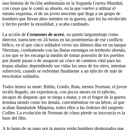
una historia de ficción ambientada en la Segunda Guerra Mundial,
con cosas que le contó su abuelo, en la que vuelve a utilizar el
mismo esquema, el de un joven inocente que llega a un grupo de
hombres que llevan años metidos en la guerra, que los ha envilecido
y hecho perder la moralidad, y acaba cambiado.
La acción de
Corazones de acero
, su quinto largometraje como
director, transcurre en 24 horas en las postrimerías de ese conflicto
bélico, en el que cinco soldados viven sus últimos días en un tanque
Sherman, combatiendo con las líneas enemigas en territorio alemán,
a los que se les encarga la misión de tomar posesión de los pueblos
por donde pasan o de asegurar un cruce de caminos vital para las
tropas aliadas; dependiendo sus vidas los unos de los otros, intentan
sobrevivir, cuando se enfrentan finalmente a un ejército de más de
trescientos soldados.
Todos tienen su mote: Biblia, Gordo, Rata, menos Norman, el joven
recién llegado, sin experiencia, con pocos meses en el ejército,
incapaz de disparar, que se niega a matar, y en el fragor de la guerra
termina siendo como los demás, convirtiéndose en un héroe, al que
acaban llamándole Máquina, todos ellos a las órdenes del sargento
Collier. La evolución de Norman de cómo pierde su inocencia es la
base del film.
A lo largo de su paso por la guerra verán hombres destrozados que