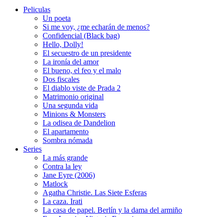
Peliculas
Un poeta
Si me voy, ¿me echarán de menos?
Confidencial (Black bag)
Hello, Dolly!
El secuestro de un presidente
La ironía del amor
El bueno, el feo y el malo
Dos fiscales
El diablo viste de Prada 2
Matrimonio original
Una segunda vida
Minions & Monsters
La odisea de Dandelion
El apartamento
Sombra nómada
Series
La más grande
Contra la ley
Jane Eyre (2006)
Matlock
Agatha Christie. Las Siete Esferas
La caza. Irati
La casa de papel. Berlín y la dama del armiño