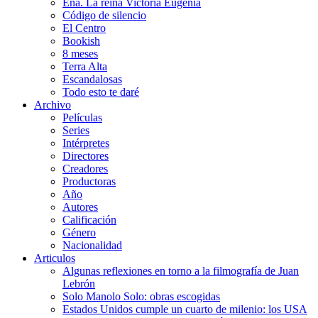
Ena. La reina Victoria Eugenia
Código de silencio
El Centro
Bookish
8 meses
Terra Alta
Escandalosas
Todo esto te daré
Archivo
Películas
Series
Intérpretes
Directores
Creadores
Productoras
Año
Autores
Calificación
Género
Nacionalidad
Articulos
Algunas reflexiones en torno a la filmografía de Juan
Lebrón
Solo Manolo Solo: obras escogidas
Estados Unidos cumple un cuarto de milenio: los USA