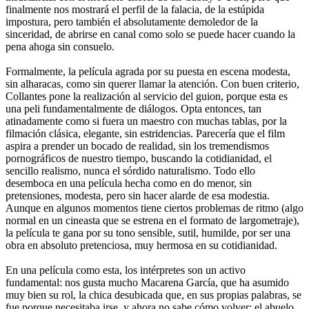
finalmente nos mostrará el perfil de la falacia, de la estúpida
impostura, pero también el absolutamente demoledor de la
sinceridad, de abrirse en canal como solo se puede hacer cuando la
pena ahoga sin consuelo.
Formalmente, la película agrada por su puesta en escena modesta,
sin alharacas, como sin querer llamar la atención. Con buen criterio,
Collantes pone la realización al servicio del guion, porque esta es
una peli fundamentalmente de diálogos. Opta entonces, tan
atinadamente como si fuera un maestro con muchas tablas, por la
filmación clásica, elegante, sin estridencias. Parecería que el film
aspira a prender un bocado de realidad, sin los tremendismos
pornográficos de nuestro tiempo, buscando la cotidianidad, el
sencillo realismo, nunca el sórdido naturalismo. Todo ello
desemboca en una película hecha como en do menor, sin
pretensiones, modesta, pero sin hacer alarde de esa modestia.
Aunque en algunos momentos tiene ciertos problemas de ritmo (algo
normal en un cineasta que se estrena en el formato de largometraje),
la película te gana por su tono sensible, sutil, humilde, por ser una
obra en absoluto pretenciosa, muy hermosa en su cotidianidad.
En una película como esta, los intérpretes son un activo
fundamental: nos gusta mucho Macarena García, que ha asumido
muy bien su rol, la chica desubicada que, en sus propias palabras, se
fue porque necesitaba irse, y ahora no sabe cómo volver; el abuelo,