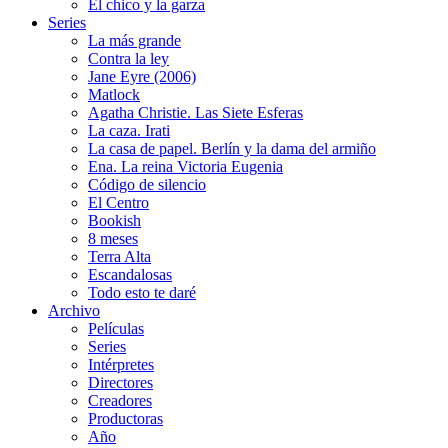
El chico y la garza
Series
La más grande
Contra la ley
Jane Eyre (2006)
Matlock
Agatha Christie. Las Siete Esferas
La caza. Irati
La casa de papel. Berlín y la dama del armiño
Ena. La reina Victoria Eugenia
Código de silencio
El Centro
Bookish
8 meses
Terra Alta
Escandalosas
Todo esto te daré
Archivo
Películas
Series
Intérpretes
Directores
Creadores
Productoras
Año