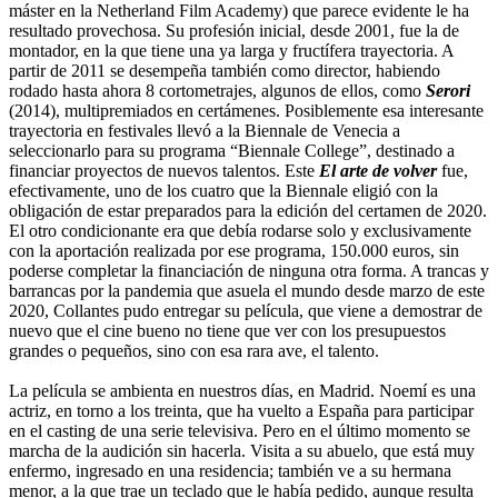
máster en la Netherland Film Academy) que parece evidente le ha
resultado provechosa. Su profesión inicial, desde 2001, fue la de
montador, en la que tiene una ya larga y fructífera trayectoria. A
partir de 2011 se desempeña también como director, habiendo
rodado hasta ahora 8 cortometrajes, algunos de ellos, como
Serori
(2014), multipremiados en certámenes. Posiblemente esa interesante
trayectoria en festivales llevó a la Biennale de Venecia a
seleccionarlo para su programa “Biennale College”, destinado a
financiar proyectos de nuevos talentos. Este
El arte de volver
fue,
efectivamente, uno de los cuatro que la Biennale eligió con la
obligación de estar preparados para la edición del certamen de 2020.
El otro condicionante era que debía rodarse solo y exclusivamente
con la aportación realizada por ese programa, 150.000 euros, sin
poderse completar la financiación de ninguna otra forma. A trancas y
barrancas por la pandemia que asuela el mundo desde marzo de este
2020, Collantes pudo entregar su película, que viene a demostrar de
nuevo que el cine bueno no tiene que ver con los presupuestos
grandes o pequeños, sino con esa rara ave, el talento.
La película se ambienta en nuestros días, en Madrid. Noemí es una
actriz, en torno a los treinta, que ha vuelto a España para participar
en el casting de una serie televisiva. Pero en el último momento se
marcha de la audición sin hacerla. Visita a su abuelo, que está muy
enfermo, ingresado en una residencia; también ve a su hermana
menor, a la que trae un teclado que le había pedido, aunque resulta