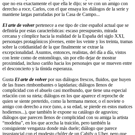
que no era exactamente el que ella le dijo; se ve con un amigo con
derecho a roce, Carlos, con el que ensaya los diálogos de la serie y
mantiene largas parrafadas por la Casa de Campo...
El arte de volver
pertenece a ese tipo de cine español actual que se
definiría por estas características: escaso presupuesto, mirada
cercana y cómplice hacia la realidad de la España del siglo XXI,
personajes protagónicos jóvenes, entre los veinte y los treinta, tramas
sobre la cotidianidad de la que finalmente se extrae la
excepcionalidad. Asuntos, entonces, realistas, del día a día, vistos
con lente como de entomólogo, sin por ello dejar de mostrar
proximidad, incluso cariño hacia los personajes que se mueven entre
el desconcierto y la tímida esperanza.
Gusta
El arte de volver
por sus diálogos frescos, fluidos, que huyen
de las frases rimbombantes o lapidarias; diálogos llenos de
complicidad con el abuelo casi moribundo, que tiene una especial
relación con su nieta; diálogos en los que aparece el reproche de
quien se siente preterido, como la hermana menor, o el noviete o
amigo con derecho a roce (uno, a su edad, se pierde en estos matices
hodiernos...), que también le expone su catálogo de agravios;
diálogos que parecen llenos de complicidad con su amiga la artista
“modelna”, en los que acecha la traición, pero también la
consiguiente venganza donde más duele; diálogo que parece
insustancial con el modesto chófer de un Cabify o Uber, pero que