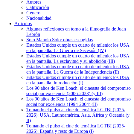
Autores
Calificación
Género
Nacionalidad
Articulos
Algunas reflexiones en torno a la filmografía de Juan
Lebrón
Solo Manolo Solo: obras escogidas
Estados Unidos cumple un cuarto de milenio: los USA
en la pantalla. La Guerra de Secesión (IV)
Estados Unidos cumple un cuarto de milenio: los USA
en la pantalla. La esclavitud y su abolición (III)
Estados Unidos cumple un cuarto de milenio: los USA
en la pantalla. La Guerra de la Independencia (II)
Estados Unidos cumple un cuarto de milenio: los USA
en la pantalla. Introducción (I)
Los 90 años de Ken Loach, el cineasta del compromiso
social por excelencia (2006-2023) (y III)
Los 90 años de Ken Loach, el cineasta del compromiso
social por excelencia (1994-2004) (II)
Tomando el pulso al cine de temática LGTBI (2025-
2026): USA, Latinoamérica, Asia, África y Oceanía (y
II)
Tomando el pulso al cine de temática LGTBI (2025-
2026): España y resto de Europa (I)