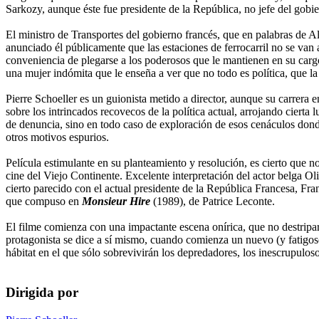
Sarkozy, aunque éste fue presidente de la República, no jefe del go
El ministro de Transportes del gobierno francés, que en palabras de Al
anunciado él públicamente que las estaciones de ferrocarril no se van a 
conveniencia de plegarse a los poderosos que le mantienen en su cargo
una mujer indómita que le enseña a ver que no todo es política, que la 
Pierre Schoeller es un guionista metido a director, aunque su carrera e
sobre los intrincados recovecos de la política actual, arrojando cierta
de denuncia, sino en todo caso de exploración de esos cenáculos dond
otros motivos espurios.
Película estimulante en su planteamiento y resolución, es cierto que n
cine del Viejo Continente. Excelente interpretación del actor belga Ol
cierto parecido con el actual presidente de la República Francesa, F
que compuso en
Monsieur Hire
(1989), de Patrice Leconte.
El filme comienza con una impactante escena onírica, que no destripar
protagonista se dice a sí mismo, cuando comienza un nuevo (y fatigoso
hábitat en el que sólo sobrevivirán los depredadores, los inescrupulo
Dirigida por