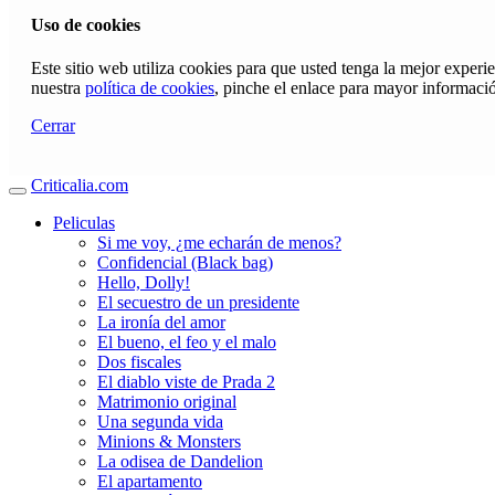
Uso de cookies
Este sitio web utiliza cookies para que usted tenga la mejor exper
nuestra
política de cookies
, pinche el enlace para mayor informaci
Cerrar
Criticalia.com
Peliculas
Si me voy, ¿me echarán de menos?
Confidencial (Black bag)
Hello, Dolly!
El secuestro de un presidente
La ironía del amor
El bueno, el feo y el malo
Dos fiscales
El diablo viste de Prada 2
Matrimonio original
Una segunda vida
Minions & Monsters
La odisea de Dandelion
El apartamento