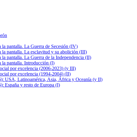
brón
la pantalla. La Guerra de Secesión (IV)
 pantalla. La esclavitud y su abolición (III)
la pantalla. La Guerra de la Independencia (II)
a pantalla. Introducción (I)
cial por excelencia (2006-2023) (y III)
cial por excelencia (1994-2004) (II)
: USA, Latinoamérica, Asia, África y Oceanía (y II)
: España y resto de Europa (I)