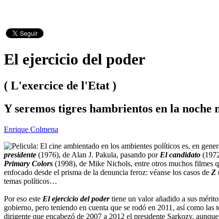
El ejercicio del poder
( L'exercice de l'Etat )
Y seremos tigres hambrientos en la noche 
Enrique Colmena
El cine ambientado en los ambientes políticos es, en gene
presidente
(1976), de Alan J. Pakula, pasando por
El candidato
(1972
Primary Colors
(1998), de Mike Nichols, entre otros muchos filmes q
enfocado desde el prisma de la denuncia feroz: véanse los casos de
Z
temas políticos…
Por eso este
El ejercicio del poder
tiene un valor añadido a sus mérito
gobierno, pero teniendo en cuenta que se rodó en 2011, así como las te
dirigente que encabezó de 2007 a 2012 el presidente Sarkozy, aunque p