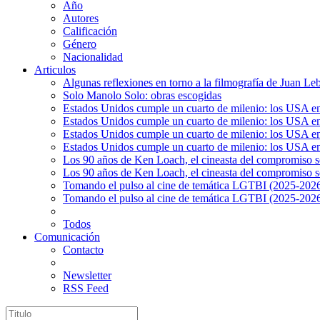
Año
Autores
Calificación
Género
Nacionalidad
Articulos
Algunas reflexiones en torno a la filmografía de Juan Le
Solo Manolo Solo: obras escogidas
Estados Unidos cumple un cuarto de milenio: los USA en 
Estados Unidos cumple un cuarto de milenio: los USA en la
Estados Unidos cumple un cuarto de milenio: los USA en 
Estados Unidos cumple un cuarto de milenio: los USA en l
Los 90 años de Ken Loach, el cineasta del compromiso so
Los 90 años de Ken Loach, el cineasta del compromiso so
Tomando el pulso al cine de temática LGTBI (2025-2026)
Tomando el pulso al cine de temática LGTBI (2025-2026)
Todos
Comunicación
Contacto
Newsletter
RSS Feed