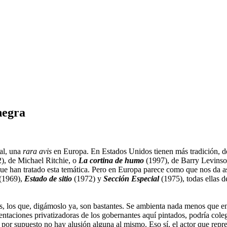
negra
ral, una
rara avis
en Europa. En Estados Unidos tienen más tradición, 
), de Michael Ritchie, o
La cortina de humo
(1997), de Barry Levinson
ue han tratado esta temática. Pero en Europa parece como que nos da as
(1969),
Estado de sitio
(1972) y
Sección Especial
(1975), todas ellas d
s, los que, digámoslo ya, son bastantes. Se ambienta nada menos que en l
ntaciones privatizadoras de los gobernantes aquí pintados, podría colegi
or supuesto no hay alusión alguna al mismo. Eso sí, el actor que repre