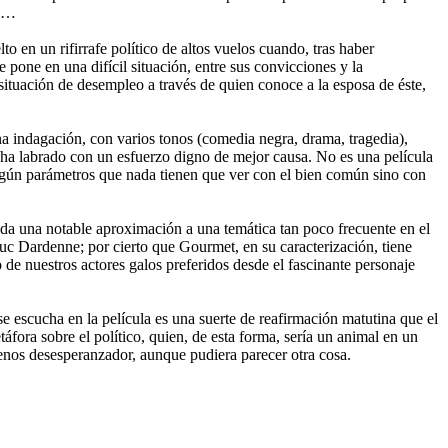
as…
o en un rifirrafe político de altos vuelos cuando, tras haber
e pone en una difícil situación, entre sus convicciones y la
situación de desempleo a través de quien conoce a la esposa de éste,
a indagación, con varios tonos (comedia negra, drama, tragedia),
 se ha labrado con un esfuerzo digno de mejor causa. No es una película
según parámetros que nada tienen que ver con el bien común sino con
duda una notable aproximación a una temática tan poco frecuente en el
Luc Dardenne; por cierto que Gourmet, en su caracterización, tiene
e nuestros actores galos preferidos desde el fascinante personaje
e escucha en la película es una suerte de reafirmación matutina que el
fora sobre el político, quien, de esta forma, sería un animal en un
menos desesperanzador, aunque pudiera parecer otra cosa.