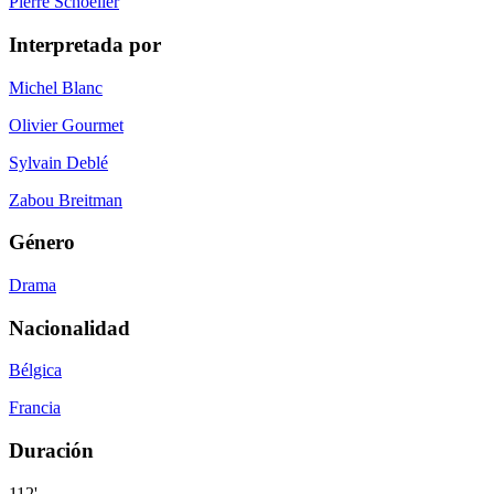
Pierre Schoeller
Interpretada por
Michel Blanc
Olivier Gourmet
Sylvain Deblé
Zabou Breitman
Género
Drama
Nacionalidad
Bélgica
Francia
Duración
112'