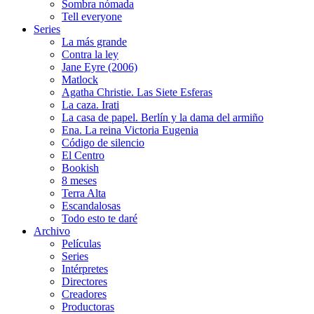
Sombra nómada
Tell everyone
Series
La más grande
Contra la ley
Jane Eyre (2006)
Matlock
Agatha Christie. Las Siete Esferas
La caza. Irati
La casa de papel. Berlín y la dama del armiño
Ena. La reina Victoria Eugenia
Código de silencio
El Centro
Bookish
8 meses
Terra Alta
Escandalosas
Todo esto te daré
Archivo
Películas
Series
Intérpretes
Directores
Creadores
Productoras