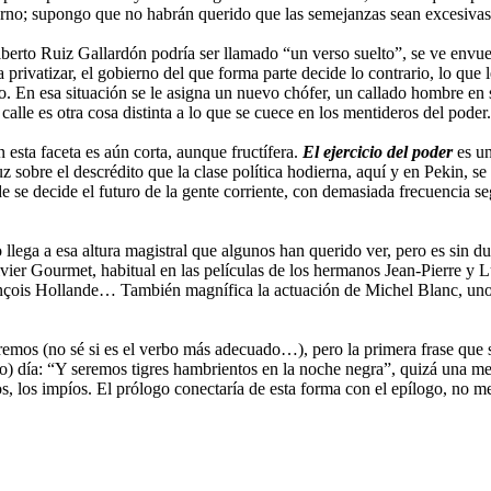
bierno; supongo que no habrán querido que las semejanzas sean excesiv
berto Ruiz Gallardón podría ser llamado “un verso suelto”, se ve envuelt
privatizar, el gobierno del que forma parte decide lo contrario, lo que l
. En esa situación se le asigna un nuevo chófer, un callado hombre en 
calle es otra cosa distinta a lo que se cuece en los mentideros del poder.
n esta faceta es aún corta, aunque fructífera.
El ejercicio del poder
es un
 luz sobre el descrédito que la clase política hodierna, aquí y en Pekin,
e se decide el futuro de la gente corriente, con demasiada frecuencia 
o llega a esa altura magistral que algunos han querido ver, pero es sin 
ivier Gourmet, habitual en las películas de los hermanos Jean-Pierre y 
rançois Hollande… También magnífica la actuación de Michel Blanc, uno d
emos (no sé si es el verbo más adecuado…), pero la primera frase que s
) día: “Y seremos tigres hambrientos en la noche negra”, quizá una metá
sos, los impíos. El prólogo conectaría de esta forma con el epílogo, no 