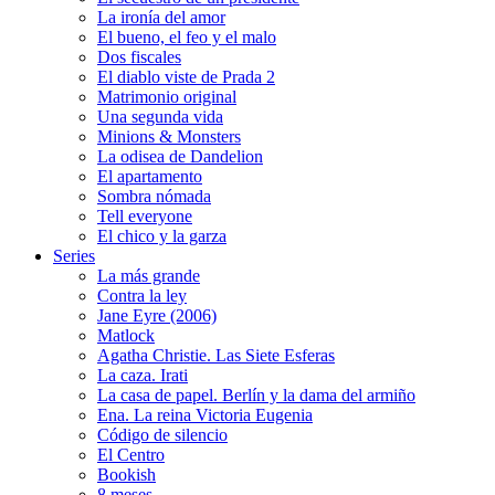
La ironía del amor
El bueno, el feo y el malo
Dos fiscales
El diablo viste de Prada 2
Matrimonio original
Una segunda vida
Minions & Monsters
La odisea de Dandelion
El apartamento
Sombra nómada
Tell everyone
El chico y la garza
Series
La más grande
Contra la ley
Jane Eyre (2006)
Matlock
Agatha Christie. Las Siete Esferas
La caza. Irati
La casa de papel. Berlín y la dama del armiño
Ena. La reina Victoria Eugenia
Código de silencio
El Centro
Bookish
8 meses