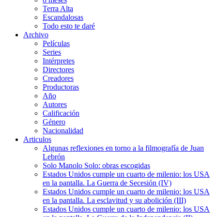
Terra Alta
Escandalosas
Todo esto te daré
Archivo
Películas
Series
Intérpretes
Directores
Creadores
Productoras
Año
Autores
Calificación
Género
Nacionalidad
Articulos
Algunas reflexiones en torno a la filmografía de Juan
Lebrón
Solo Manolo Solo: obras escogidas
Estados Unidos cumple un cuarto de milenio: los USA
en la pantalla. La Guerra de Secesión (IV)
Estados Unidos cumple un cuarto de milenio: los USA
en la pantalla. La esclavitud y su abolición (III)
Estados Unidos cumple un cuarto de milenio: los USA