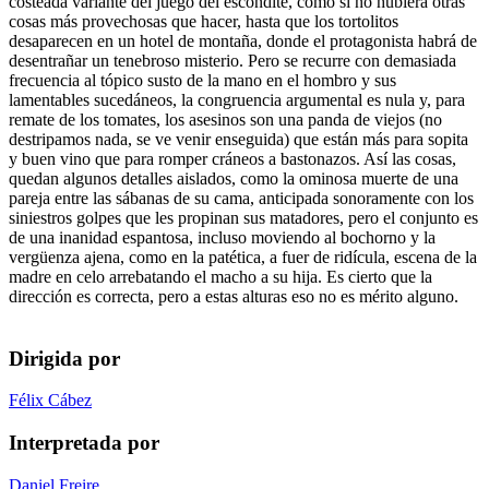
costeada variante del juego del escondite, como si no hubiera otras
cosas más provechosas que hacer, hasta que los tortolitos
desaparecen en un hotel de montaña, donde el protagonista habrá de
desentrañar un tenebroso misterio. Pero se recurre con demasiada
frecuencia al tópico susto de la mano en el hombro y sus
lamentables sucedáneos, la congruencia argumental es nula y, para
remate de los tomates, los asesinos son una panda de viejos (no
destripamos nada, se ve venir enseguida) que están más para sopita
y buen vino que para romper cráneos a bastonazos. Así las cosas,
quedan algunos detalles aislados, como la ominosa muerte de una
pareja entre las sábanas de su cama, anticipada sonoramente con los
siniestros golpes que les propinan sus matadores, pero el conjunto es
de una inanidad espantosa, incluso moviendo al bochorno y la
vergüenza ajena, como en la patética, a fuer de ridícula, escena de la
madre en celo arrebatando el macho a su hija. Es cierto que la
dirección es correcta, pero a estas alturas eso no es mérito alguno.
Dirigida por
Félix Cábez
Interpretada por
Daniel Freire