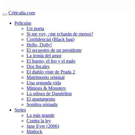
Criticalia.com
Peliculas
Un poeta
Si me voy, ¿me echarán de menos?
Confidencial (Black bag)
Hello, Dolly!
El secuestro de un presidente
La ironía del amor
El bueno, el feo y el malo
Dos fiscales
El diablo viste de Prada 2
Matrimonio original
Una segunda vida
Minions & Monsters
La odisea de Dandelion
El apartamento
Sombra nómada
Series
La más grande
Contra la ley
Jane Eyre (2006)
Matlock