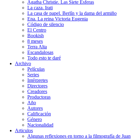
Agatha Christie. Las Siete Esferas
La caza. Irati
La casa de papel. Berlín y la dama del armiño
Ena. La reina Victoria Eugenia
Código de silencio
El Centro
Bookish
8 meses
Terra Alta
Escandalosas
Todo esto te daré
Archivo
Películas
Series
Intérpretes
Directores
Creadores
Productoras
Año
Autores
Calificación
Género
Nacionalidad
Articulos
Algunas reflexiones en torno a la filmografía de Juan