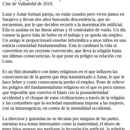
Cine de Valladolid de 2010.
Luna y Amar forman pareja, no están casados pero viven juntos en
Sarajevo y llevan dos años buscando descendencia, que no
encuentran, por lo que deciden recurrir a la inseminación artificial.
Ella es azafata en las líneas aéreas y él controlador de vuelo. Un día
comete la grave falta de beber en el trabajo y se queda sin empleo.
Un amigo le proporcionará enseñar informática a unos niños en una
estricta comunidad fundamentalista. Esto le cambiará la vida al
convertirse en un creyente convencido, que lleva la religión hasta
sus últimas consecuencias, lo que pone en peligro su relación con
Luna.
Es un film dramático con tintes religiosos en el que influyen las
consecuencias de la guerra que deja traumatizado a Amar, lo que le
hace beber y como consecuencia perder el empleo. Pone de relieve
los peligros del fundamentalismo religioso en el que es poco menos
que imposible que conviva el Islam con la posmodernidad
occidental y el choque de estas civilizaciones a través de la religión
y las costumbres que la sociedad musulmana impone a las mujeres,
con su intransigencia, en contra de la mentalidad occidental.
La directora y guionista no se decanta por ninguna de las partes,
mientras toca temas interesantes como la maternidad, el deseo de
tener hijos aunque sea mediante la fecundación artificial, la religión,