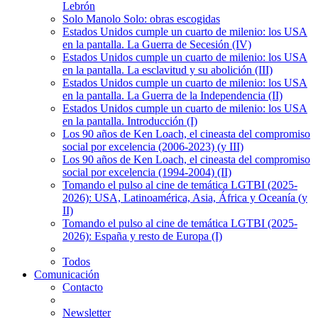
Lebrón
Solo Manolo Solo: obras escogidas
Estados Unidos cumple un cuarto de milenio: los USA
en la pantalla. La Guerra de Secesión (IV)
Estados Unidos cumple un cuarto de milenio: los USA
en la pantalla. La esclavitud y su abolición (III)
Estados Unidos cumple un cuarto de milenio: los USA
en la pantalla. La Guerra de la Independencia (II)
Estados Unidos cumple un cuarto de milenio: los USA
en la pantalla. Introducción (I)
Los 90 años de Ken Loach, el cineasta del compromiso
social por excelencia (2006-2023) (y III)
Los 90 años de Ken Loach, el cineasta del compromiso
social por excelencia (1994-2004) (II)
Tomando el pulso al cine de temática LGTBI (2025-
2026): USA, Latinoamérica, Asia, África y Oceanía (y
II)
Tomando el pulso al cine de temática LGTBI (2025-
2026): España y resto de Europa (I)
Todos
Comunicación
Contacto
Newsletter