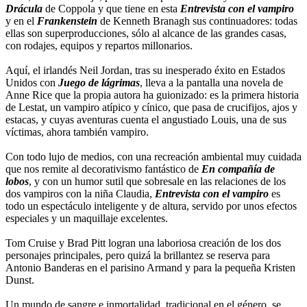
Drácula
de Coppola y que tiene en esta
Entrevista con el vampiro
y en el
Frankenstein
de Kenneth Branagh sus continuadores: todas
ellas son superproducciones, sólo al alcance de las grandes casas,
con rodajes, equipos y repartos millonarios.
Aquí, el irlandés Neil Jordan, tras su inesperado éxito en Estados
Unidos con
Juego de lágrimas
, lleva a la pantalla una novela de
Anne Rice que la propia autora ha guionizado: es la primera historia
de Lestat, un vampiro atípico y cínico, que pasa de crucifijos, ajos y
estacas, y cuyas aventuras cuenta el angustiado Louis, una de sus
víctimas, ahora también vampiro.
Con todo lujo de medios, con una recreación ambiental muy cuidada
que nos remite al decorativismo fantástico de
En compañía de
lobos
, y con un humor sutil que sobresale en las relaciones de los
dos vampiros con la niña Claudia,
Entrevista con el vampiro
es
todo un espectáculo inteligente y de altura, servido por unos efectos
especiales y un maquillaje excelentes.
Tom Cruise y Brad Pitt logran una laboriosa creación de los dos
personajes principales, pero quizá la brillantez se reserva para
Antonio Banderas en el parisino Armand y para la pequeña Kristen
Dunst.
Un mundo de sangre e inmortalidad, tradicional en el género, se