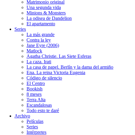
Matrimonio original
Una segunda vida
Minions & Monsters
La odisea de Dandelion
El apartamento
Series
La más grande
Contra la ley
Jane Eyre (2006)
Matlock
Agatha Christie. Las Siete Esferas
La caza. Irati
La casa de papel. Berlín y la dama del armiño
Ena. La reina Victoria Eugenia
Código de silencio
El Centro
Bookish
8 meses
Terra Alta
Escandalosas
Todo esto te daré
Archivo
Películas
Series
Intérpretes