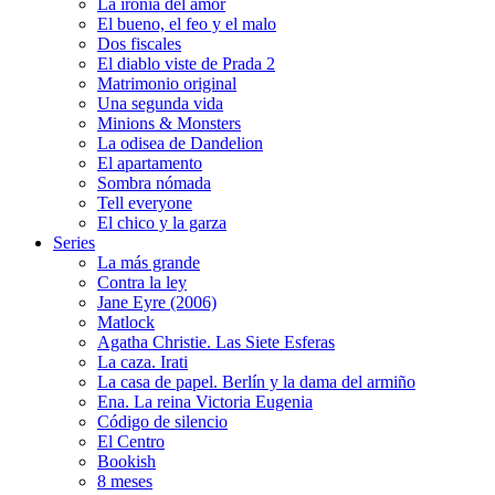
La ironía del amor
El bueno, el feo y el malo
Dos fiscales
El diablo viste de Prada 2
Matrimonio original
Una segunda vida
Minions & Monsters
La odisea de Dandelion
El apartamento
Sombra nómada
Tell everyone
El chico y la garza
Series
La más grande
Contra la ley
Jane Eyre (2006)
Matlock
Agatha Christie. Las Siete Esferas
La caza. Irati
La casa de papel. Berlín y la dama del armiño
Ena. La reina Victoria Eugenia
Código de silencio
El Centro
Bookish
8 meses