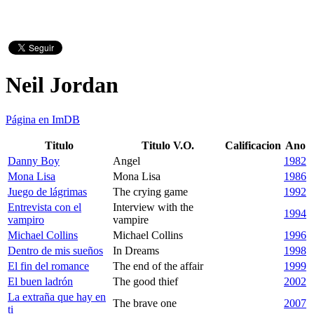
Neil Jordan
Página en ImDB
Titulo
Titulo V.O.
Calificacion
Ano
Danny Boy
Angel
1982
Mona Lisa
Mona Lisa
1986
Juego de lágrimas
The crying game
1992
Entrevista con el
Interview with the
1994
vampiro
vampire
Michael Collins
Michael Collins
1996
Dentro de mis sueños
In Dreams
1998
El fin del romance
The end of the affair
1999
El buen ladrón
The good thief
2002
La extraña que hay en
The brave one
2007
ti