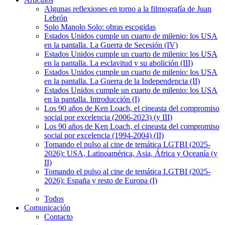
Algunas reflexiones en torno a la filmografía de Juan
Lebrón
Solo Manolo Solo: obras escogidas
Estados Unidos cumple un cuarto de milenio: los USA
en la pantalla. La Guerra de Secesión (IV)
Estados Unidos cumple un cuarto de milenio: los USA
en la pantalla. La esclavitud y su abolición (III)
Estados Unidos cumple un cuarto de milenio: los USA
en la pantalla. La Guerra de la Independencia (II)
Estados Unidos cumple un cuarto de milenio: los USA
en la pantalla. Introducción (I)
Los 90 años de Ken Loach, el cineasta del compromiso
social por excelencia (2006-2023) (y III)
Los 90 años de Ken Loach, el cineasta del compromiso
social por excelencia (1994-2004) (II)
Tomando el pulso al cine de temática LGTBI (2025-
2026): USA, Latinoamérica, Asia, África y Oceanía (y
II)
Tomando el pulso al cine de temática LGTBI (2025-
2026): España y resto de Europa (I)
Todos
Comunicación
Contacto