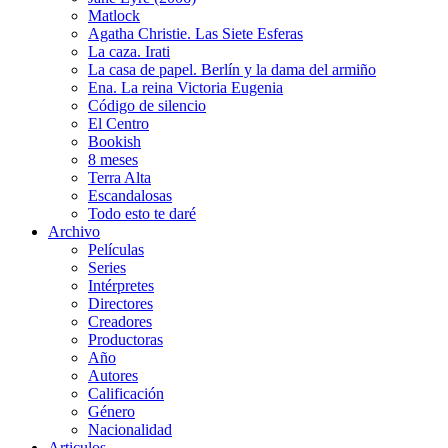
Matlock
Agatha Christie. Las Siete Esferas
La caza. Irati
La casa de papel. Berlín y la dama del armiño
Ena. La reina Victoria Eugenia
Código de silencio
El Centro
Bookish
8 meses
Terra Alta
Escandalosas
Todo esto te daré
Archivo
Películas
Series
Intérpretes
Directores
Creadores
Productoras
Año
Autores
Calificación
Género
Nacionalidad
Articulos