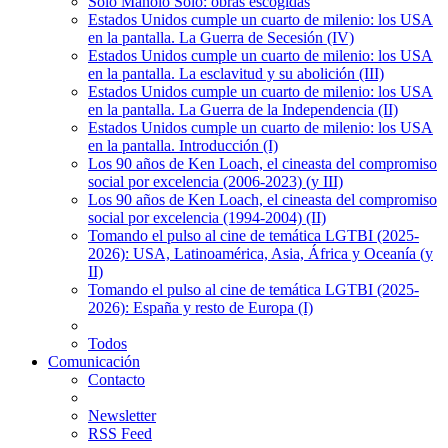
Solo Manolo Solo: obras escogidas
Estados Unidos cumple un cuarto de milenio: los USA
en la pantalla. La Guerra de Secesión (IV)
Estados Unidos cumple un cuarto de milenio: los USA
en la pantalla. La esclavitud y su abolición (III)
Estados Unidos cumple un cuarto de milenio: los USA
en la pantalla. La Guerra de la Independencia (II)
Estados Unidos cumple un cuarto de milenio: los USA
en la pantalla. Introducción (I)
Los 90 años de Ken Loach, el cineasta del compromiso
social por excelencia (2006-2023) (y III)
Los 90 años de Ken Loach, el cineasta del compromiso
social por excelencia (1994-2004) (II)
Tomando el pulso al cine de temática LGTBI (2025-
2026): USA, Latinoamérica, Asia, África y Oceanía (y
II)
Tomando el pulso al cine de temática LGTBI (2025-
2026): España y resto de Europa (I)
Todos
Comunicación
Contacto
Newsletter
RSS Feed