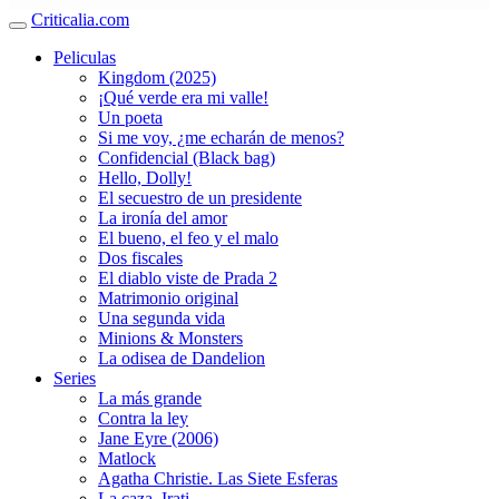
Criticalia.com
Peliculas
Kingdom (2025)
¡Qué verde era mi valle!
Un poeta
Si me voy, ¿me echarán de menos?
Confidencial (Black bag)
Hello, Dolly!
El secuestro de un presidente
La ironía del amor
El bueno, el feo y el malo
Dos fiscales
El diablo viste de Prada 2
Matrimonio original
Una segunda vida
Minions & Monsters
La odisea de Dandelion
Series
La más grande
Contra la ley
Jane Eyre (2006)
Matlock
Agatha Christie. Las Siete Esferas
La caza. Irati