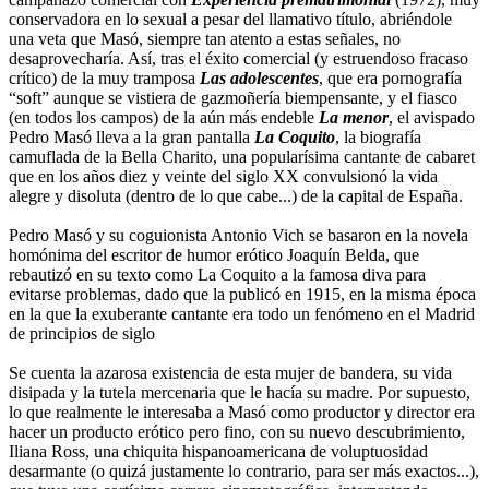
conservadora en lo sexual a pesar del llamativo título, abriéndole
una veta que Masó, siempre tan atento a estas señales, no
desaprovecharía. Así, tras el éxito comercial (y estruendoso fracaso
crítico) de la muy tramposa
Las adolescentes
, que era pornografía
“soft” aunque se vistiera de gazmoñería biempensante, y el fiasco
(en todos los campos) de la aún más endeble
La menor
, el avispado
Pedro Masó lleva a la gran pantalla
La Coquito
, la biografía
camuflada de la Bella Charito, una popularísima cantante de cabaret
que en los años diez y veinte del siglo XX convulsionó la vida
alegre y disoluta (dentro de lo que cabe...) de la capital de España.
Pedro Masó y su coguionista Antonio Vich se basaron en la novela
homónima del escritor de humor erótico Joaquín Belda, que
rebautizó en su texto como La Coquito a la famosa diva para
evitarse problemas, dado que la publicó en 1915, en la misma época
en la que la exuberante cantante era todo un fenómeno en el Madrid
de principios de siglo
Se cuenta la azarosa existencia de esta mujer de bandera, su vida
disipada y la tutela mercenaria que le hacía su madre. Por supuesto,
lo que realmente le interesaba a Masó como productor y director era
hacer un producto erótico pero fino, con su nuevo descubrimiento,
Iliana Ross, una chiquita hispanoamericana de voluptuosidad
desarmante (o quizá justamente lo contrario, para ser más exactos...),