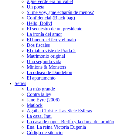
¡Qué verde era mi valle!
Un poeta
Si me voy, ¿me echarán de menos?
Confidencial (Black bag)
Hello, Dolly!
El secuestro de un presidente
La ironía del amor
El bueno, el feo y el malo
Dos fiscales
El diablo viste de Prada 2
Matrimonio original
Una segunda vida
Minions & Monsters
La odisea de Dandelion
El apartamento
Series
La más grande
Contra la ley
Jane Eyre (2006)
Matlock
Agatha Christie. Las Siete Esferas
La caza. Irati
La casa de papel. Berlín y la dama del armiño
Ena. La reina Victoria Eugenia
Código de silencio