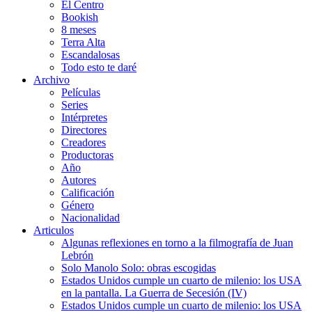
El Centro
Bookish
8 meses
Terra Alta
Escandalosas
Todo esto te daré
Archivo
Películas
Series
Intérpretes
Directores
Creadores
Productoras
Año
Autores
Calificación
Género
Nacionalidad
Articulos
Algunas reflexiones en torno a la filmografía de Juan
Lebrón
Solo Manolo Solo: obras escogidas
Estados Unidos cumple un cuarto de milenio: los USA
en la pantalla. La Guerra de Secesión (IV)
Estados Unidos cumple un cuarto de milenio: los USA