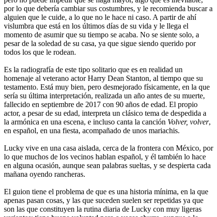
por lo que debería cambiar sus costumbres, y le recomienda buscar a
alguien que le cuide, a lo que no le hace ni caso. A partir de ahí
vislumbra que está en los últimos días de su vida y le llega el
momento de asumir que su tiempo se acaba. No se siente solo, a
pesar de la soledad de su casa, ya que sigue siendo querido por
todos los que le rodean.
Es la radiografía de este tipo solitario que es en realidad un
homenaje al veterano actor Harry Dean Stanton, al tiempo que su
testamento. Está muy bien, pero desmejorado físicamente, en la que
sería su última interpretación, realizada un año antes de su muerte,
fallecido en septiembre de 2017 con 90 años de edad. El propio
actor, a pesar de su edad, interpreta un clásico tema de despedida a
la armónica en una escena, e incluso canta la canción
Volver, volver
,
en español, en una fiesta, acompañado de unos mariachis.
Lucky vive en una casa aislada, cerca de la frontera con México, por
lo que muchos de los vecinos hablan español, y él también lo hace
en alguna ocasión, aunque sean palabras sueltas, y se despierta cada
mañana oyendo rancheras.
El guion tiene el problema de que es una historia mínima, en la que
apenas pasan cosas, y las que suceden suelen ser repetidas ya que
son las que constituyen la rutina diaria de Lucky con muy ligeras