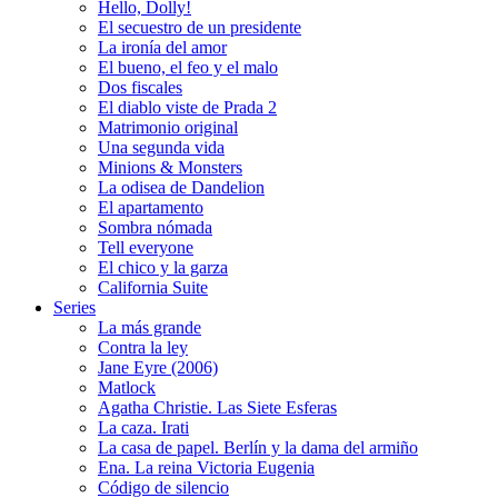
Hello, Dolly!
El secuestro de un presidente
La ironía del amor
El bueno, el feo y el malo
Dos fiscales
El diablo viste de Prada 2
Matrimonio original
Una segunda vida
Minions & Monsters
La odisea de Dandelion
El apartamento
Sombra nómada
Tell everyone
El chico y la garza
California Suite
Series
La más grande
Contra la ley
Jane Eyre (2006)
Matlock
Agatha Christie. Las Siete Esferas
La caza. Irati
La casa de papel. Berlín y la dama del armiño
Ena. La reina Victoria Eugenia
Código de silencio