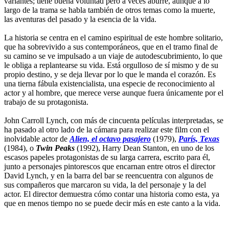
variantes; tiene buena voluntad pero a veces aburre, aunque a lo
largo de la trama se habla también de otros temas como la muerte,
las aventuras del pasado y la esencia de la vida.
La historia se centra en el camino espiritual de este hombre solitario,
que ha sobrevivido a sus contemporáneos, que en el tramo final de
su camino se ve impulsado a un viaje de autodescubrimiento, lo que
le obliga a replantearse su vida. Está orgulloso de sí mismo y de su
propio destino, y se deja llevar por lo que le manda el corazón. Es
una tierna fábula existencialista, una especie de reconocimiento al
actor y al hombre, que merece verse aunque fuera únicamente por el
trabajo de su protagonista.
John Carroll Lynch, con más de cincuenta películas interpretadas, se
ha pasado al otro lado de la cámara para realizar este film con el
inolvidable actor de
Alien, el octavo pasajero
(1979),
París, Texas
(1984), o
Twin Peaks
(1992), Harry Dean Stanton, en uno de los
escasos papeles protagonistas de su larga carrera, escrito para él,
junto a personajes pintorescos que encarnan entre otros el director
David Lynch, y en la barra del bar se reencuentra con algunos de
sus compañeros que marcaron su vida, la del personaje y la del
actor. El director demuestra cómo contar una historia como esta, ya
que en menos tiempo no se puede decir más en este canto a la vida.