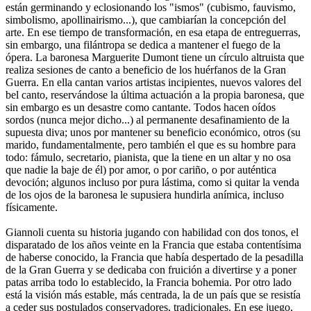
están germinando y eclosionando los "ismos" (cubismo, fauvismo,
simbolismo, apollinairismo...), que cambiarían la concepción del
arte. En ese tiempo de transformación, en esa etapa de entreguerras,
sin embargo, una filántropa se dedica a mantener el fuego de la
ópera. La baronesa Marguerite Dumont tiene un círculo altruista que
realiza sesiones de canto a beneficio de los huérfanos de la Gran
Guerra. En ella cantan varios artistas incipientes, nuevos valores del
bel canto, reservándose la última actuación a la propia baronesa, que
sin embargo es un desastre como cantante. Todos hacen oídos
sordos (nunca mejor dicho...) al permanente desafinamiento de la
supuesta diva; unos por mantener su beneficio económico, otros (su
marido, fundamentalmente, pero también el que es su hombre para
todo: fámulo, secretario, pianista, que la tiene en un altar y no osa
que nadie la baje de él) por amor, o por cariño, o por auténtica
devoción; algunos incluso por pura lástima, como si quitar la venda
de los ojos de la baronesa le supusiera hundirla anímica, incluso
físicamente.
Giannoli cuenta su historia jugando con habilidad con dos tonos, el
disparatado de los años veinte en la Francia que estaba contentísima
de haberse conocido, la Francia que había despertado de la pesadilla
de la Gran Guerra y se dedicaba con fruición a divertirse y a poner
patas arriba todo lo establecido, la Francia bohemia. Por otro lado
está la visión más estable, más centrada, la de un país que se resistía
a ceder sus postulados conservadores, tradicionales. En ese juego,