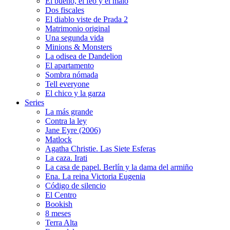
El bueno, el feo y el malo
Dos fiscales
El diablo viste de Prada 2
Matrimonio original
Una segunda vida
Minions & Monsters
La odisea de Dandelion
El apartamento
Sombra nómada
Tell everyone
El chico y la garza
Series
La más grande
Contra la ley
Jane Eyre (2006)
Matlock
Agatha Christie. Las Siete Esferas
La caza. Irati
La casa de papel. Berlín y la dama del armiño
Ena. La reina Victoria Eugenia
Código de silencio
El Centro
Bookish
8 meses
Terra Alta