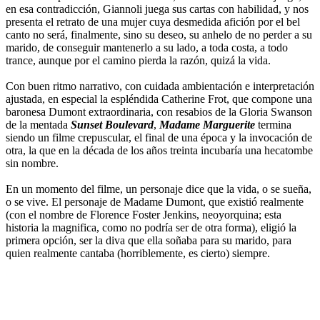
en esa contradicción, Giannoli juega sus cartas con habilidad, y nos
presenta el retrato de una mujer cuya desmedida afición por el bel
canto no será, finalmente, sino su deseo, su anhelo de no perder a su
marido, de conseguir mantenerlo a su lado, a toda costa, a todo
trance, aunque por el camino pierda la razón, quizá la vida.
Con buen ritmo narrativo, con cuidada ambientación e interpretación
ajustada, en especial la espléndida Catherine Frot, que compone una
baronesa Dumont extraordinaria, con resabios de la Gloria Swanson
de la mentada
Sunset Boulevard
,
Madame Marguerite
termina
siendo un filme crepuscular, el final de una época y la invocación de
otra, la que en la década de los años treinta incubaría una hecatombe
sin nombre.
En un momento del filme, un personaje dice que la vida, o se sueña,
o se vive. El personaje de Madame Dumont, que existió realmente
(con el nombre de Florence Foster Jenkins, neoyorquina; esta
historia la magnifica, como no podría ser de otra forma), eligió la
primera opción, ser la diva que ella soñaba para su marido, para
quien realmente cantaba (horriblemente, es cierto) siempre.