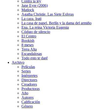
Contra la ley
Jane Eyre (2006)
Matlock
Agatha Christie. Las Siete Esferas
La caza. Irati
La casa de papel. Berlín y la dama del armiño
Ena. La reina Victoria Eugenia
Código de silencio
El Centro
Bookish
8 meses
Terra Alta
Escandalosas
Todo esto te daré
Archivo
Películas
Series
Intérpretes
Directores
Creadores
Productoras
Año
Autores
Calificación
Género