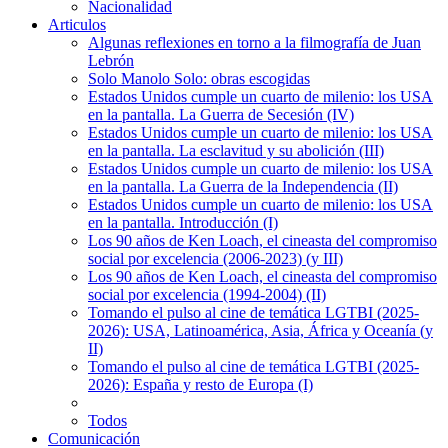
Nacionalidad
Articulos
Algunas reflexiones en torno a la filmografía de Juan
Lebrón
Solo Manolo Solo: obras escogidas
Estados Unidos cumple un cuarto de milenio: los USA
en la pantalla. La Guerra de Secesión (IV)
Estados Unidos cumple un cuarto de milenio: los USA
en la pantalla. La esclavitud y su abolición (III)
Estados Unidos cumple un cuarto de milenio: los USA
en la pantalla. La Guerra de la Independencia (II)
Estados Unidos cumple un cuarto de milenio: los USA
en la pantalla. Introducción (I)
Los 90 años de Ken Loach, el cineasta del compromiso
social por excelencia (2006-2023) (y III)
Los 90 años de Ken Loach, el cineasta del compromiso
social por excelencia (1994-2004) (II)
Tomando el pulso al cine de temática LGTBI (2025-
2026): USA, Latinoamérica, Asia, África y Oceanía (y
II)
Tomando el pulso al cine de temática LGTBI (2025-
2026): España y resto de Europa (I)
Todos
Comunicación