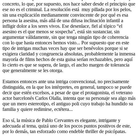
concreto, lo que, por supuesto, nos hace saber desde el principio que
ese no es el criminal. La resolución está muy pillada por los pelos,
sin una explicación medianamente convincente de por qué es esa
persona la asesina, más allá de una difusa inclinación infantil a
infligir dolor a los seres vivos. Ese desenlace, fiel al tópico “el
asesino es el que menos se sospecha”, está sin sustanciar, sin
argumentar válidamente, sin que tenga ningún tipo de coherencia
con lo que hasta entonces hemos visto... Por supuesto que en este
tipo de intrigas muchas veces hay que ser benévolos porque si se
exigiera claridad y congruencia absolutas, probablemente la inmensa
mayoría de films hechos de esta guisa serían rechazables, pero aquí
lo cierto es que se supera, de largo, el ancho margen de tolerancia
que generalmente se les otorga.
Estamos entonces ante una intriga convencional, no precisamente
distinguida, en la que los intérpretes, en general, tampoco se puede
decir que estén excelsos, a pesar de que el protagonista, el veterano
actor barcelonés Carlos Olalla, intenta que su personaje sea algo más
que un mero estereotipo, el antiguo poli cuyo trabajo ha hundido su
familia y quiere redimirse, ectétera...
Eso sí, la música de Pablo Cervantes es elegante, intrigante y
adecuada al tema, quizá uno de los pocos puntos positivos de este,
por lo demás, tan esforzado como endeble thriller de psicópatas.