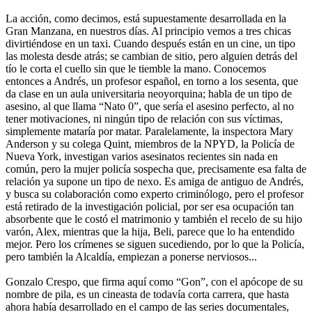
La acción, como decimos, está supuestamente desarrollada en la
Gran Manzana, en nuestros días. Al principio vemos a tres chicas
divirtiéndose en un taxi. Cuando después están en un cine, un tipo
las molesta desde atrás; se cambian de sitio, pero alguien detrás del
tío le corta el cuello sin que le tiemble la mano. Conocemos
entonces a Andrés, un profesor español, en torno a los sesenta, que
da clase en un aula universitaria neoyorquina; habla de un tipo de
asesino, al que llama “Nato 0”, que sería el asesino perfecto, al no
tener motivaciones, ni ningún tipo de relación con sus víctimas,
simplemente mataría por matar. Paralelamente, la inspectora Mary
Anderson y su colega Quint, miembros de la NPYD, la Policía de
Nueva York, investigan varios asesinatos recientes sin nada en
común, pero la mujer policía sospecha que, precisamente esa falta de
relación ya supone un tipo de nexo. Es amiga de antiguo de Andrés,
y busca su colaboración como experto criminólogo, pero el profesor
está retirado de la investigación policial, por ser esa ocupación tan
absorbente que le costó el matrimonio y también el recelo de su hijo
varón, Alex, mientras que la hija, Beli, parece que lo ha entendido
mejor. Pero los crímenes se siguen sucediendo, por lo que la Policía,
pero también la Alcaldía, empiezan a ponerse nerviosos...
Gonzalo Crespo, que firma aquí como “Gon”, con el apócope de su
nombre de pila, es un cineasta de todavía corta carrera, que hasta
ahora había desarrollado en el campo de las series documentales,