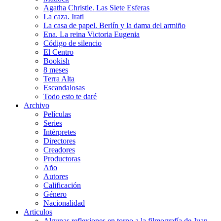
Agatha Christie. Las Siete Esferas
La caza. Irati
La casa de papel. Berlín y la dama del armiño
Ena. La reina Victoria Eugenia
Código de silencio
El Centro
Bookish
8 meses
Terra Alta
Escandalosas
Todo esto te daré
Archivo
Películas
Series
Intérpretes
Directores
Creadores
Productoras
Año
Autores
Calificación
Género
Nacionalidad
Articulos
Algunas reflexiones en torno a la filmografía de Juan