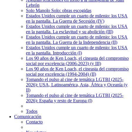
Lebrón
Solo Manolo Solo: obras escogidas
Estados Unidos cumple un cuarto de milenio: los USA
en la pantalla. La Guerra de Secesión (IV)
Estados Unidos cumple un cuarto de milenio: los USA
en la pantalla. La esclavitud y su abolición (III)
Estados Unidos cumple un cuarto de milenio: los USA
en la pantalla. La Guerra de la Independencia (II)
Estados Unidos cumple un cuarto de milenio: los USA
en la pantalla. Introducción (I)
Los 90 años de Ken Loach, el cineasta del compromiso
social por excelencia (2006-2023) (y III)
Los 90 años de Ken Loach, el cineasta del compromiso
social por excelencia (1994-2004) (II)
Tomando el pulso al cine de temática LGTBI (2025-
2026): USA, Latinoamérica, Asia, África y Oceanía (y
II)
Tomando el pulso al cine de temática LGTBI (2025-
2026): España y resto de Europa (I)
Todos
Comunicación
Contacto