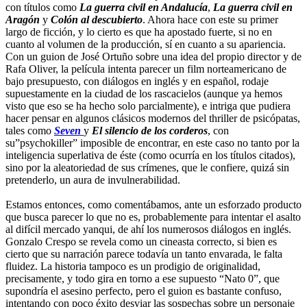
con títulos como
La guerra civil en Andalucía
,
La guerra civil en
Aragón
y
Colón al descubierto
. Ahora hace con este su primer
largo de ficción, y lo cierto es que ha apostado fuerte, si no en
cuanto al volumen de la producción, sí en cuanto a su apariencia.
Con un guion de José Ortuño sobre una idea del propio director y de
Rafa Oliver, la película intenta parecer un film norteamericano de
bajo presupuesto, con diálogos en inglés y en español, rodaje
supuestamente en la ciudad de los rascacielos (aunque ya hemos
visto que eso se ha hecho solo parcialmente), e intriga que pudiera
hacer pensar en algunos clásicos modernos del thriller de psicópatas,
tales como
Seven
y
El silencio de los corderos
, con
su”psychokiller” imposible de encontrar, en este caso no tanto por la
inteligencia superlativa de éste (como ocurría en los títulos citados),
sino por la aleatoriedad de sus crímenes, que le confiere, quizá sin
pretenderlo, un aura de invulnerabilidad.
Estamos entonces, como comentábamos, ante un esforzado producto
que busca parecer lo que no es, probablemente para intentar el asalto
al difícil mercado yanqui, de ahí los numerosos diálogos en inglés.
Gonzalo Crespo se revela como un cineasta correcto, si bien es
cierto que su narración parece todavía un tanto envarada, le falta
fluidez. La historia tampoco es un prodigio de originalidad,
precisamente, y todo gira en torno a ese supuesto “Nato 0”, que
supondría el asesino perfecto, pero el guion es bastante confuso,
intentando con poco éxito desviar las sospechas sobre un personaje