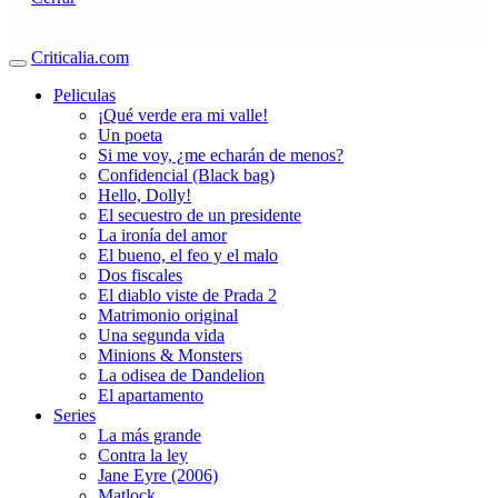
Criticalia.com
Peliculas
¡Qué verde era mi valle!
Un poeta
Si me voy, ¿me echarán de menos?
Confidencial (Black bag)
Hello, Dolly!
El secuestro de un presidente
La ironía del amor
El bueno, el feo y el malo
Dos fiscales
El diablo viste de Prada 2
Matrimonio original
Una segunda vida
Minions & Monsters
La odisea de Dandelion
El apartamento
Series
La más grande
Contra la ley
Jane Eyre (2006)
Matlock