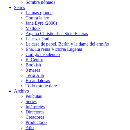
Sombra nómada
Series
La más grande
Contra la ley
Jane Eyre (2006)
Matlock
Agatha Christie. Las Siete Esferas
La caza. Irati
La casa de papel. Berlín y la dama del armiño
Ena. La reina Victoria Eugenia
Código de silencio
El Centro
Bookish
8 meses
Terra Alta
Escandalosas
Todo esto te daré
Archivo
Películas
Series
Intérpretes
Directores
Creadores
Productoras
Año