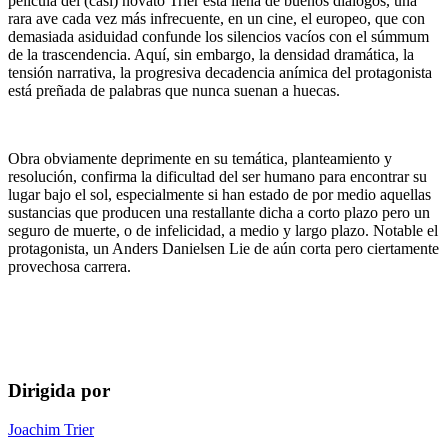
película del (casi) novato Trier está llena de buenos diálogos, una
rara ave cada vez más infrecuente, en un cine, el europeo, que con
demasiada asiduidad confunde los silencios vacíos con el súmmum
de la trascendencia. Aquí, sin embargo, la densidad dramática, la
tensión narrativa, la progresiva decadencia anímica del protagonista
está preñada de palabras que nunca suenan a huecas.
Obra obviamente deprimente en su temática, planteamiento y
resolución, confirma la dificultad del ser humano para encontrar su
lugar bajo el sol, especialmente si han estado de por medio aquellas
sustancias que producen una restallante dicha a corto plazo pero un
seguro de muerte, o de infelicidad, a medio y largo plazo. Notable el
protagonista, un Anders Danielsen Lie de aún corta pero ciertamente
provechosa carrera.
Dirigida por
Joachim Trier