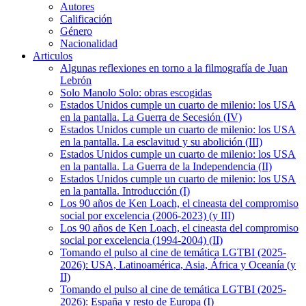
Autores
Calificación
Género
Nacionalidad
Articulos
Algunas reflexiones en torno a la filmografía de Juan
Lebrón
Solo Manolo Solo: obras escogidas
Estados Unidos cumple un cuarto de milenio: los USA
en la pantalla. La Guerra de Secesión (IV)
Estados Unidos cumple un cuarto de milenio: los USA
en la pantalla. La esclavitud y su abolición (III)
Estados Unidos cumple un cuarto de milenio: los USA
en la pantalla. La Guerra de la Independencia (II)
Estados Unidos cumple un cuarto de milenio: los USA
en la pantalla. Introducción (I)
Los 90 años de Ken Loach, el cineasta del compromiso
social por excelencia (2006-2023) (y III)
Los 90 años de Ken Loach, el cineasta del compromiso
social por excelencia (1994-2004) (II)
Tomando el pulso al cine de temática LGTBI (2025-
2026): USA, Latinoamérica, Asia, África y Oceanía (y
II)
Tomando el pulso al cine de temática LGTBI (2025-
2026): España y resto de Europa (I)