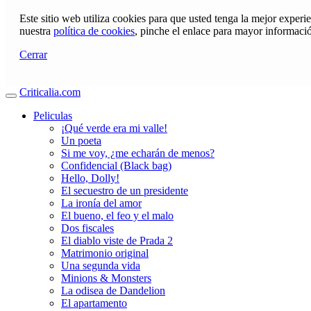
Este sitio web utiliza cookies para que usted tenga la mejor exper
nuestra
política de cookies
, pinche el enlace para mayor informaci
Cerrar
Criticalia.com
Peliculas
¡Qué verde era mi valle!
Un poeta
Si me voy, ¿me echarán de menos?
Confidencial (Black bag)
Hello, Dolly!
El secuestro de un presidente
La ironía del amor
El bueno, el feo y el malo
Dos fiscales
El diablo viste de Prada 2
Matrimonio original
Una segunda vida
Minions & Monsters
La odisea de Dandelion
El apartamento