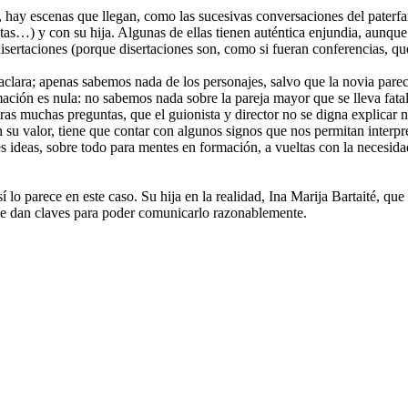
ra, hay escenas que llegan, como las sucesivas conversaciones del pater
as…) y con su hija. Algunas de ellas tienen auténtica enjundia, aunque 
ertaciones (porque disertaciones son, como si fueran conferencias, qué
 aclara; apenas sabemos nada de los personajes, salvo que la novia pare
ormación es nula: no sabemos nada sobre la pareja mayor que se lleva fata
ras muchas preguntas, que el guionista y director no se digna explicar ni 
én su valor, tiene que contar con algunos signos que nos permitan interpr
s ideas, sobre todo para mentes en formación, a vueltas con la necesida
 lo parece en este caso. Su hija en la realidad, Ina Marija Bartaité, qu
 le dan claves para poder comunicarlo razonablemente.