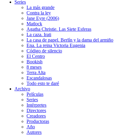
Series
La más grande
Contra la ley
Jane Eyre (2006)
Matlock
Agatha Christie. Las Siete Esferas
La caza. Irati
La casa de papel. Berlín y la dama del armiño
Ena. La reina Victoria Eugenia
Código de silencio
El Centro
Bookish
8 meses
Terra Alta
Escandalosas
Todo esto te daré
Archivo
Películas
Series
Intérpretes
Directores
Creadores
Productoras
Año
Autores