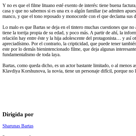
Y no es que el filme lituano esté exento de interés: tiene buena factu
casa y que no sabemos si es una ex o algún familiar (se admiten apuest
manco, y que el tono reposado y monocorde con el que declama sus dis
Lo malo es que Bartas se deja en el tintero muchas cuestiones que no
tiene la torrija propia de su edad, y poco más. A partir de ahí, la inf
relación hay entre éste y la hija adolescente del protagonista… y así ot
apreciadísimo. Por el contrario, la cripticidad, que puede tener tambi
este por lo demás bienintencionado filme, que deja algunas interesante
fundamentalismo de toda laya.
Bartas, como queda dicho, es un actor bastante limitado, o al menos así
Klavdiya Korshunova, la novia, tiene un personaje difícil, porque no
Dirigida por
Sharunas Bartas