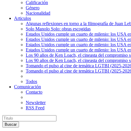
Calificación
Género
Nacionalidad
Articulos
Algunas reflexiones en torno a la filmografía de Juan Le
Solo Manolo Solo: obras escogidas
Estados Unidos cumple un cuarto de milenio: los USA en 
Estados Unidos cumple un cuarto de milenio: los USA en la
Estados Unidos cumple un cuarto de milenio: los USA en 
Estados Unidos cumple un cuarto de milenio: los USA en l
Los 90 años de Ken Loach, el cineasta del compromiso so
Los 90 años de Ken Loach, el cineasta del compromiso so
Tomando el pulso al cine de temática LGTBI (2025-2026)
Tomando el pulso al cine de temática LGTBI (2025-2026)
Todos
Comunicación
Contacto
Newsletter
RSS Feed
Buscar