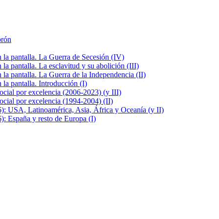
brón
la pantalla. La Guerra de Secesión (IV)
 pantalla. La esclavitud y su abolición (III)
la pantalla. La Guerra de la Independencia (II)
a pantalla. Introducción (I)
cial por excelencia (2006-2023) (y III)
cial por excelencia (1994-2004) (II)
: USA, Latinoamérica, Asia, África y Oceanía (y II)
: España y resto de Europa (I)