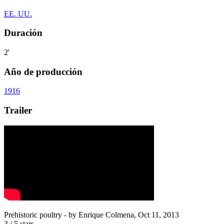
EE. UU.
Duración
2'
Año de producción
1916
Trailer
Prehistoric poultry
- by
Enrique Colmena
,
Oct 11, 2013
3
/
5
stars