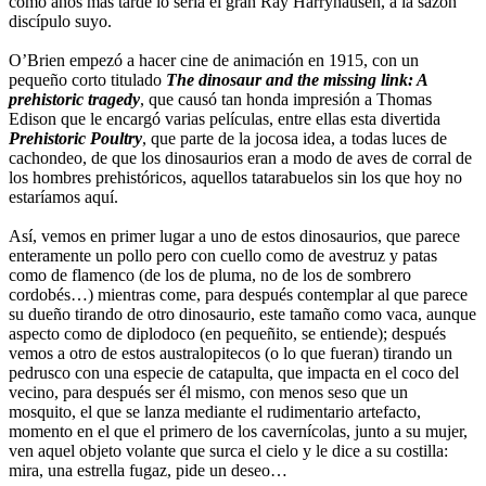
como años más tarde lo sería el gran Ray Harryhausen, a la sazón
discípulo suyo.
O’Brien empezó a hacer cine de animación en 1915, con un
pequeño corto titulado
The dinosaur and the missing link: A
prehistoric tragedy
, que causó tan honda impresión a Thomas
Edison que le encargó varias películas, entre ellas esta divertida
Prehistoric Poultry
, que parte de la jocosa idea, a todas luces de
cachondeo, de que los dinosaurios eran a modo de aves de corral de
los hombres prehistóricos, aquellos tatarabuelos sin los que hoy no
estaríamos aquí.
Así, vemos en primer lugar a uno de estos dinosaurios, que parece
enteramente un pollo pero con cuello como de avestruz y patas
como de flamenco (de los de pluma, no de los de sombrero
cordobés…) mientras come, para después contemplar al que parece
su dueño tirando de otro dinosaurio, este tamaño como vaca, aunque
aspecto como de diplodoco (en pequeñito, se entiende); después
vemos a otro de estos australopitecos (o lo que fueran) tirando un
pedrusco con una especie de catapulta, que impacta en el coco del
vecino, para después ser él mismo, con menos seso que un
mosquito, el que se lanza mediante el rudimentario artefacto,
momento en el que el primero de los cavernícolas, junto a su mujer,
ven aquel objeto volante que surca el cielo y le dice a su costilla:
mira, una estrella fugaz, pide un deseo…