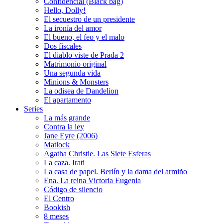
Confidencial (Black bag)
Hello, Dolly!
El secuestro de un presidente
La ironía del amor
El bueno, el feo y el malo
Dos fiscales
El diablo viste de Prada 2
Matrimonio original
Una segunda vida
Minions & Monsters
La odisea de Dandelion
El apartamento
Series
La más grande
Contra la ley
Jane Eyre (2006)
Matlock
Agatha Christie. Las Siete Esferas
La caza. Irati
La casa de papel. Berlín y la dama del armiño
Ena. La reina Victoria Eugenia
Código de silencio
El Centro
Bookish
8 meses