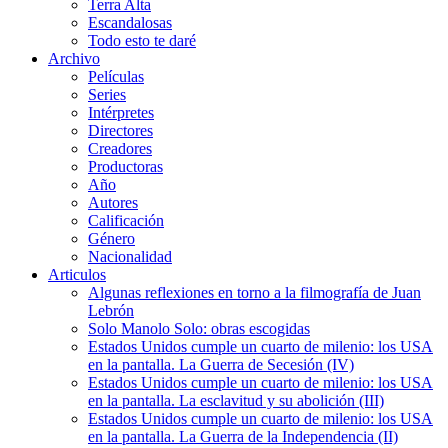
Terra Alta
Escandalosas
Todo esto te daré
Archivo
Películas
Series
Intérpretes
Directores
Creadores
Productoras
Año
Autores
Calificación
Género
Nacionalidad
Articulos
Algunas reflexiones en torno a la filmografía de Juan
Lebrón
Solo Manolo Solo: obras escogidas
Estados Unidos cumple un cuarto de milenio: los USA
en la pantalla. La Guerra de Secesión (IV)
Estados Unidos cumple un cuarto de milenio: los USA
en la pantalla. La esclavitud y su abolición (III)
Estados Unidos cumple un cuarto de milenio: los USA
en la pantalla. La Guerra de la Independencia (II)