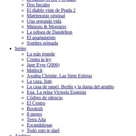
Dos fiscales
El diablo viste de Prada 2
Matrimonio original
Una segunda vida
Minions & Monsters
La odisea de Dandelion
El apartamento
Sombra nómada
Series
La más grande
Contra la ley
Jane Eyre (2006)
Matlock
Agatha Christie. Las Siete Esferas
La caza. Irati
La casa de papel. Berlín y la dama del armiño
Ena. La reina Victoria Eugenia
Código de silencio
El Centro
Bookish
8 meses
Terra Alta
Escandalosas
Todo esto te daré
Archivo