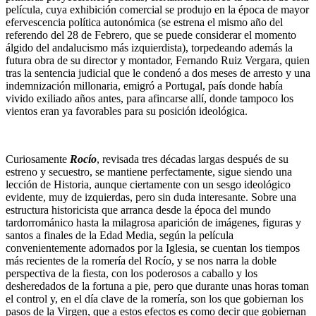
película, cuya exhibición comercial se produjo en la época de mayor
efervescencia política autonómica (se estrena el mismo año del
referendo del 28 de Febrero, que se puede considerar el momento
álgido del andalucismo más izquierdista), torpedeando además la
futura obra de su director y montador, Fernando Ruiz Vergara, quien
tras la sentencia judicial que le condenó a dos meses de arresto y una
indemnización millonaria, emigró a Portugal, país donde había
vivido exiliado años antes, para afincarse allí, donde tampoco los
vientos eran ya favorables para su posición ideológica.
Curiosamente
Rocío
, revisada tres décadas largas después de su
estreno y secuestro, se mantiene perfectamente, sigue siendo una
lección de Historia, aunque ciertamente con un sesgo ideológico
evidente, muy de izquierdas, pero sin duda interesante. Sobre una
estructura historicista que arranca desde la época del mundo
tardorrománico hasta la milagrosa aparición de imágenes, figuras y
santos a finales de la Edad Media, según la película
convenientemente adornados por la Iglesia, se cuentan los tiempos
más recientes de la romería del Rocío, y se nos narra la doble
perspectiva de la fiesta, con los poderosos a caballo y los
desheredados de la fortuna a pie, pero que durante unas horas toman
el control y, en el día clave de la romería, son los que gobiernan los
pasos de la Virgen, que a estos efectos es como decir que gobiernan