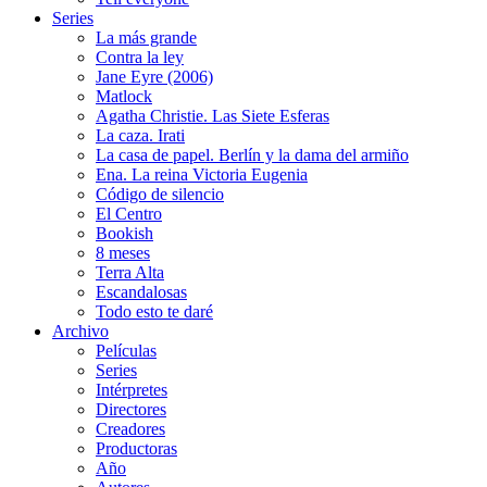
Series
La más grande
Contra la ley
Jane Eyre (2006)
Matlock
Agatha Christie. Las Siete Esferas
La caza. Irati
La casa de papel. Berlín y la dama del armiño
Ena. La reina Victoria Eugenia
Código de silencio
El Centro
Bookish
8 meses
Terra Alta
Escandalosas
Todo esto te daré
Archivo
Películas
Series
Intérpretes
Directores
Creadores
Productoras
Año