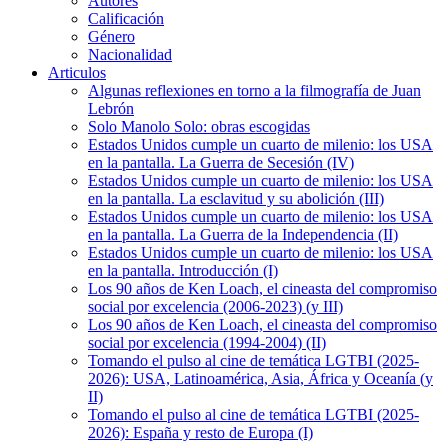
Autores
Calificación
Género
Nacionalidad
Articulos
Algunas reflexiones en torno a la filmografía de Juan
Lebrón
Solo Manolo Solo: obras escogidas
Estados Unidos cumple un cuarto de milenio: los USA
en la pantalla. La Guerra de Secesión (IV)
Estados Unidos cumple un cuarto de milenio: los USA
en la pantalla. La esclavitud y su abolición (III)
Estados Unidos cumple un cuarto de milenio: los USA
en la pantalla. La Guerra de la Independencia (II)
Estados Unidos cumple un cuarto de milenio: los USA
en la pantalla. Introducción (I)
Los 90 años de Ken Loach, el cineasta del compromiso
social por excelencia (2006-2023) (y III)
Los 90 años de Ken Loach, el cineasta del compromiso
social por excelencia (1994-2004) (II)
Tomando el pulso al cine de temática LGTBI (2025-
2026): USA, Latinoamérica, Asia, África y Oceanía (y
II)
Tomando el pulso al cine de temática LGTBI (2025-
2026): España y resto de Europa (I)