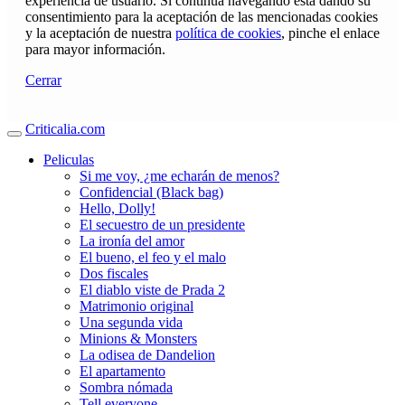
experiencia de usuario. Si continúa navegando está dando su
consentimiento para la aceptación de las mencionadas cookies
y la aceptación de nuestra
política de cookies
, pinche el enlace
para mayor información.
Cerrar
Criticalia.com
Peliculas
Si me voy, ¿me echarán de menos?
Confidencial (Black bag)
Hello, Dolly!
El secuestro de un presidente
La ironía del amor
El bueno, el feo y el malo
Dos fiscales
El diablo viste de Prada 2
Matrimonio original
Una segunda vida
Minions & Monsters
La odisea de Dandelion
El apartamento
Sombra nómada
Tell everyone