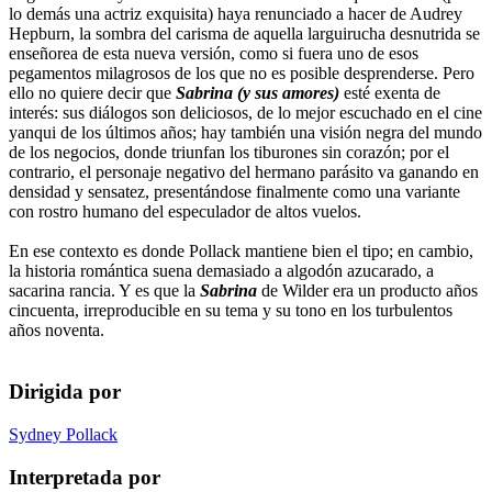
lo demás una actriz exquisita) haya renunciado a hacer de Audrey
Hepburn, la sombra del carisma de aquella larguirucha desnutrida se
enseñorea de esta nueva versión, como si fuera uno de esos
pegamentos milagrosos de los que no es posible desprenderse. Pero
ello no quiere decir que
Sabrina (y sus amores)
esté exenta de
interés: sus diálogos son deliciosos, de lo mejor escuchado en el cine
yanqui de los últimos años; hay también una visión negra del mundo
de los negocios, donde triunfan los tiburones sin corazón; por el
contrario, el personaje negativo del hermano parásito va ganando en
densidad y sensatez, presentándose finalmente como una variante
con rostro humano del especulador de altos vuelos.
En ese contexto es donde Pollack mantiene bien el tipo; en cambio,
la historia romántica suena demasiado a algodón azucarado, a
sacarina rancia. Y es que la
Sabrina
de Wilder era un producto años
cincuenta, irreproducible en su tema y su tono en los turbulentos
años noventa.
Dirigida por
Sydney Pollack
Interpretada por