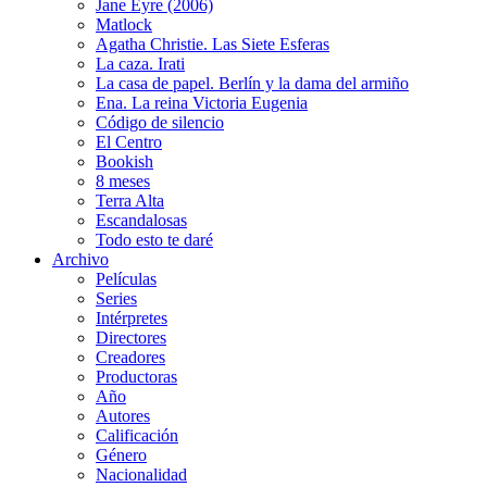
Jane Eyre (2006)
Matlock
Agatha Christie. Las Siete Esferas
La caza. Irati
La casa de papel. Berlín y la dama del armiño
Ena. La reina Victoria Eugenia
Código de silencio
El Centro
Bookish
8 meses
Terra Alta
Escandalosas
Todo esto te daré
Archivo
Películas
Series
Intérpretes
Directores
Creadores
Productoras
Año
Autores
Calificación
Género
Nacionalidad