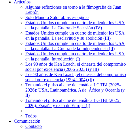
Articulos
Algunas reflexiones en torno a la filmografía de Juan
Lebrón
Solo Manolo Solo: obras escogidas
Estados Unidos cumple un cuarto de milenio: los USA
en la pantalla. La Guerra de Secesión (IV)
Estados Unidos cumple un cuarto de milenio: los USA
en la pantalla. La esclavitud y su abolición (III)
Estados Unidos cumple un cuarto de milenio: los USA
en la pantalla. La Guerra de la Independencia (II)
Estados Unidos cumple un cuarto de milenio: los USA
en la pantalla. Introducción (I)
Los 90 años de Ken Loach, el cineasta del compromiso
social por excelencia (2006-2023) (y III)
Los 90 años de Ken Loach, el cineasta del compromiso
social por excelencia (1994-2004) (II)
Tomando el pulso al cine de temática LGTBI (2025-
2026): USA, Latinoamérica, Asia, África y Oceanía (y
II)
Tomando el pulso al cine de temática LGTBI (2025-
2026): España y resto de Europa (I)
Todos
Comunicación
Contacto