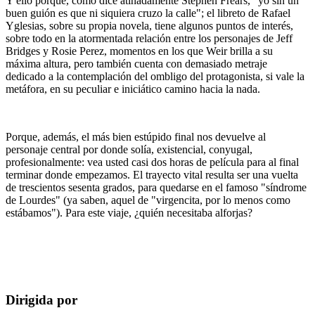
Y ello porque, como dice atinadamente Stephen Frears, "yo sin un
buen guión es que ni siquiera cruzo la calle"; el libreto de Rafael
Yglesias, sobre su propia novela, tiene algunos puntos de interés,
sobre todo en la atormentada relación entre los personajes de Jeff
Bridges y Rosie Perez, momentos en los que Weir brilla a su
máxima altura, pero también cuenta con demasiado metraje
dedicado a la contemplación del ombligo del protagonista, si vale la
metáfora, en su peculiar e iniciático camino hacia la nada.
Porque, además, el más bien estúpido final nos devuelve al
personaje central por donde solía, existencial, conyugal,
profesionalmente: vea usted casi dos horas de película para al final
terminar donde empezamos. El trayecto vital resulta ser una vuelta
de trescientos sesenta grados, para quedarse en el famoso "síndrome
de Lourdes" (ya saben, aquel de "virgencita, por lo menos como
estábamos"). Para este viaje, ¿quién necesitaba alforjas?
Dirigida por