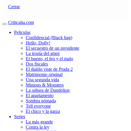
Cerrar
Criticalia.com
Peliculas
Confidencial (Black bag)
Hello, Dolly!
El secuestro de un presidente
La ironía del amor
El bueno, el feo y el malo
Dos fiscales
El diablo viste de Prada 2
Matrimonio original
Una segunda vida
Minions & Monsters
La odisea de Dandelion
El apartamento
Sombra nómada
Tell everyone
El chico y la garza
Series
La más grande
Contra la ley