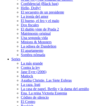
Confidencial (Black bag)
Hello, Dolly!
El secuestro de un presidente
La ironía del amor
El bueno, el feo y el malo
Dos fiscales
El diablo viste de Prada 2
Matrimonio original
Una segunda vida
Minions & Monsters
La odisea de Dandelion
El apartamento
Sombra nómada
Series
La más grande
Contra la ley
Jane Eyre (2006)
Matlock
Agatha Christie. Las Siete Esferas
La caza. Irati
La casa de papel. Berlín y la dama del armiño
Ena. La reina Victoria Eugenia
Código de silencio
El Centro
Bookish