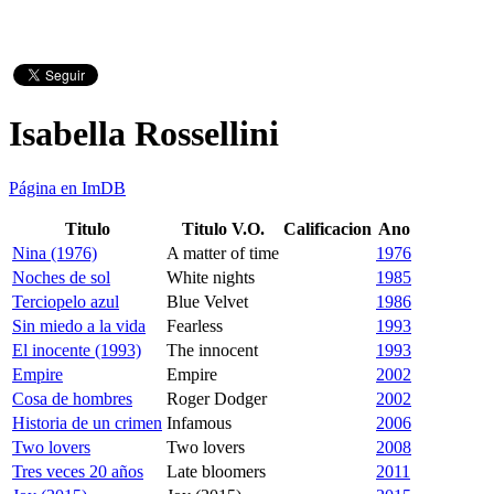
Isabella Rossellini
Página en ImDB
Titulo
Titulo V.O.
Calificacion
Ano
Nina (1976)
A matter of time
1976
Noches de sol
White nights
1985
Terciopelo azul
Blue Velvet
1986
Sin miedo a la vida
Fearless
1993
El inocente (1993)
The innocent
1993
Empire
Empire
2002
Cosa de hombres
Roger Dodger
2002
Historia de un crimen
Infamous
2006
Two lovers
Two lovers
2008
Tres veces 20 años
Late bloomers
2011