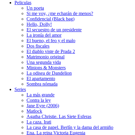
Peliculas
Un poeta
Si me voy, ¿me echarán de menos?
Confidencial (Black bag)
Hello, Dolly!
El secuestro de un presidente
La ironía del amor
El bueno, el feo y el malo
Dos fiscales
El diablo viste de Prada 2
Matrimonio original
Una segunda vida
Minions & Monsters
La odisea de Dandelion
El apartamento
Sombra nómada
Series
La más grande
Contra la ley
Jane Eyre (2006)
Matlock
Agatha Christie. Las Siete Esferas
La caza. Irati
La casa de papel. Berlín y la dama del armiño
Ena. La reina Victoria Eugenia