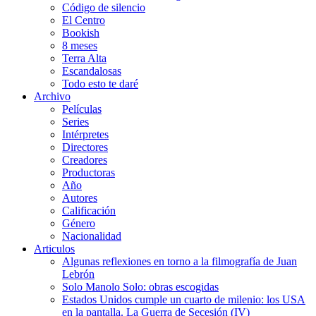
Código de silencio
El Centro
Bookish
8 meses
Terra Alta
Escandalosas
Todo esto te daré
Archivo
Películas
Series
Intérpretes
Directores
Creadores
Productoras
Año
Autores
Calificación
Género
Nacionalidad
Articulos
Algunas reflexiones en torno a la filmografía de Juan
Lebrón
Solo Manolo Solo: obras escogidas
Estados Unidos cumple un cuarto de milenio: los USA
en la pantalla. La Guerra de Secesión (IV)